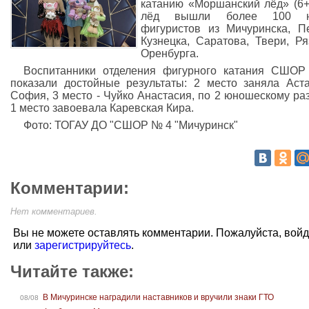
катанию «Моршанский лёд» (6+
лёд вышли более 100 
фигуристов из Мичуринска, П
Кузнецка, Саратова, Твери, Ря
Оренбурга.
Воспитанники отделения фигурного катания СШО
показали достойные результаты: 2 место заняла Аст
София, 3 место - Чуйко Анастасия, по 2 юношескому ра
1 место завоевала Каревская Кира.
Фото: ТОГАУ ДО "СШОР № 4 "Мичуринск"
Комментарии:
Нет комментариев.
Вы не можете оставлять комментарии. Пожалуйста, вой
или
зарегистрируйтесь
.
Читайте также:
В Мичуринске наградили наставников и вручили знаки ГТО
08/08