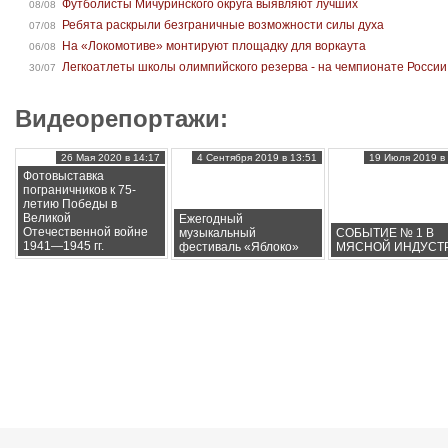
Футболисты Мичуринского округа выявляют лучших
08/08
Ребята раскрыли безграничные возможности силы духа
07/08
На «Локомотиве» монтируют площадку для воркаута
06/08
Легкоатлеты школы олимпийского резерва - на чемпионате России
30/07
Видеорепортажи:
26 Мая 2020 в 14:17
4 Сентября 2019 в 13:51
19 Июля 2019 в 
Фотовыставка
пограничников к 75-
летию Победы в
Великой
Ежегодный
Отечественной войне
музыкальный
СОБЫТИЕ № 1 В
1941—1945 гг.
фестиваль «Яблоко»
МЯСНОЙ ИНДУСТ