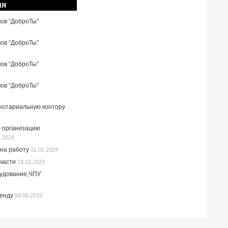
ия
мов “ДоброТы”
мов “ДоброТы”
мов “ДоброТы”
мов “ДоброТы”
 нотариальную контору
 организацию
2.2024
на работу
31.01.2024
пчасти
19.10.2023
рудование,ЧПУ
ренду
04.05.2023