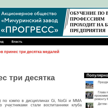
род
Власть
в принес три десятка медалей
с три десятка
Популярн
Праздн
Глава 
прокомме
ремонту 
) по кэмпо в дисциплинах Gi, NoGi и ММА
Детям 
 участниками стали воспитанники клуба