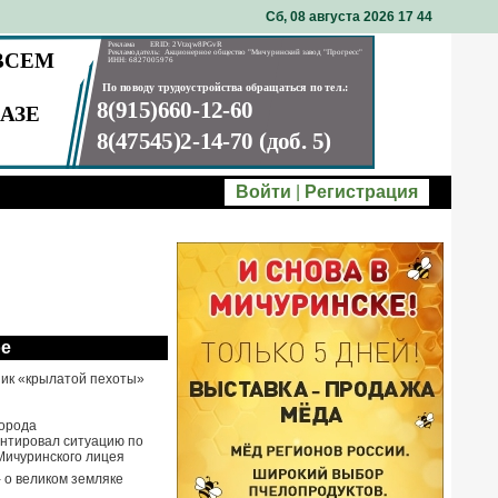
Сб, 08 августа 2026 17
:
44
Войти
|
Регистрация
ое
ик «крылатой пехоты»
города
нтировал ситуацию по
Мичуринского лицея
- о великом земляке