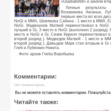
«Gladiator68» и заняли вт
Личные результаты 
Возовикова Аксинья, Лу
первые места во всех дис
NoGi и ММА, Шевякова Сабина - 1 место в ММА. Е
NoGi. Маджнунов Матвей первенствовал в NoGi 
лучший в Gi, 3 место в NoGi (выполнил 2 разряд)
место в NoGi и Gi. Сизев Кирилл первенствовал в
второй разряд ). Медведев Матвей - 1 место в ММА
второй разряд ). Давыдов Марк стал вторым в Gi
Глеб и Лубянкин Никита.
Фото: архив Глеба Воробьева
Комментарии:
Нет комментариев.
Вы не можете оставлять комментарии. Пожалуйста
Читайте также: