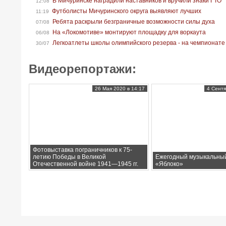
В Мичуринске наградили наставников и вручили знаки ГТО
12:08
Футболисты Мичуринского округа выявляют лучших
11:19
Ребята раскрыли безграничные возможности силы духа
07/08
На «Локомотиве» монтируют площадку для воркаута
06/08
Легкоатлеты школы олимпийского резерва - на чемпионате
30/07
Видеорепортажи:
26 Мая 2020 в 14:17
4 Сентя
Фотовыставка пограничников к 75-
летию Победы в Великой
Ежегодный музыкальны
Отечественной войне 1941—1945 гг.
«Яблоко»