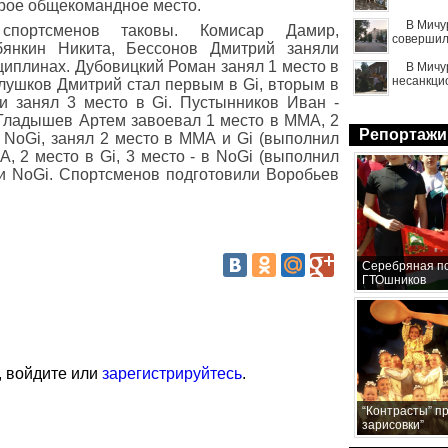
орое общекомандное место.
В Мичу
спортсменов таковы. Комисар Дамир,
совершил
бянкин Никита, Бессонов Дмитрий заняли
циплинах. Дубовицкий Роман занял 1 место в
В Мичу
несанкци
лушков Дмитрий стал первым в Gi, вторым в
и занял 3 место в Gi. Пустынников Иван -
. Гладышев Артем завоевал 1 место в ММА, 2
Репортажи
 NoGi, занял 2 место в ММА и Gi (выполнил
, 2 место в Gi, 3 место - в NoGi (выполнил
 и NoGi. Спортсменов подготовили Воробьев
Серебряная по
ГТОшников
, войдите или
зарегистрируйтесь
.
“Контрасты” п
зарисовки”