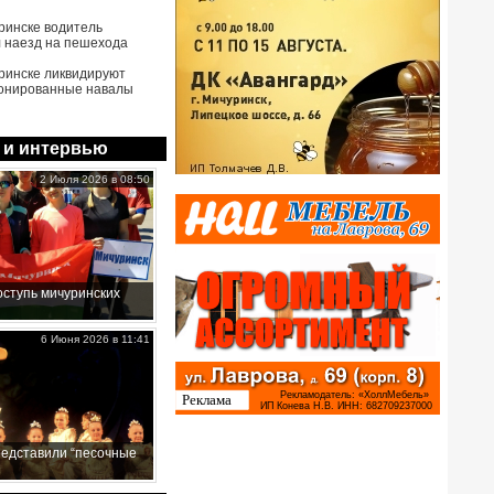
ринске водитель
 наезд на пешехода
ринске ликвидируют
онированные навалы
 и интервью
2 Июля 2026 в 08:50
ступь мичуринских
6 Июня 2026 в 11:41
редставили “песочные