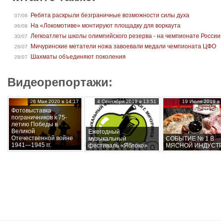
Ребята раскрыли безграничные возможности силы духа
07/08
На «Локомотиве» монтируют площадку для воркаута
06/08
Легкоатлеты школы олимпийского резерва - на чемпионате России
30/07
Мичуринские метатели ножа завоевали медали чемпионата ЦФО
28/07
Шахматы объединяют поколения
28/07
Видеорепортажи:
26 Мая 2020 в 14:17
4 Сентября 2019 в 13:51
19 Июля 2019 в 
Фотовыставка
пограничников к 75-
летию Победы в
Великой
Ежегодный
Отечественной войне
музыкальный
СОБЫТИЕ № 1 В
1941—1945 гг.
фестиваль «Яблоко»
МЯСНОЙ ИНДУСТ