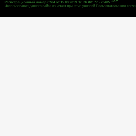
18+
Регистрационный номер СМИ от 15.08.2019 ЭЛ № ФС 77 - 76485.
Использование данного сайта означает принятие условий
Пользовательского согл