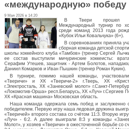
«международную» победу
9 Мая 2026 в 14:20
В Твери прошел X
Международный турнир по хо
среди команд 2013 года рож
«Кубок Ильи Ковальчука» (6+).
В соревнованиях приняла уч
сборная команда детской спорт
школы хоккейного клуба «Тамбов» (тренер Сергей Лычки
ее состав выступили мичуринские хоккеисты: врат
Серафим Утешев, защитник - Артем Болотов, нападаю
Даниил Комарков и Иван Пышкин (тренер Роман Кукин).
В турнире, помимо нашей команды, участвовали
«Тверичи» и ХК «Тверичи-2» г.Тверь, ХК «Крист
г.Электросталь, ХК «Заневский молот» г.Санкт-Петербур
«Локомотив-Орша» респ.Беларусь, ХК «Луч» г.Сергиев П
ХК «Красная машина» Московская область.
Наша команда одержала семь побед и заслуженно 
победителем. Первую игру наша ледовая дружина выигр
«Тверичей» второго состава со счётом 11:3. Вторую игру
«Луч» - 6:2. А далее выиграли 8:3 у команды «Зане
Молот», у хозяев «Тверичи» в ожесточенной борьбе со с