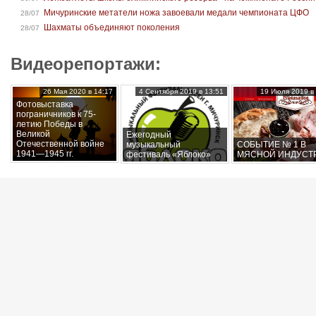
Мичуринские метатели ножа завоевали медали чемпионата ЦФО
28/07
Шахматы объединяют поколения
28/07
Видеорепортажи:
26 Мая 2020 в 14:17
4 Сентября 2019 в 13:51
19 Июля 2019 в 
Фотовыставка
пограничников к 75-
летию Победы в
Великой
Ежегодный
Отечественной войне
музыкальный
СОБЫТИЕ № 1 В
1941—1945 гг.
фестиваль «Яблоко»
МЯСНОЙ ИНДУСТ