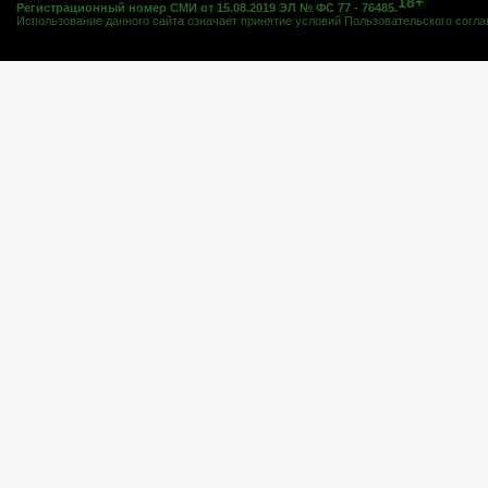
18+
Регистрационный номер СМИ от 15.08.2019 ЭЛ № ФС 77 - 76485.
Использование данного сайта означает принятие условий
Пользовательского согл