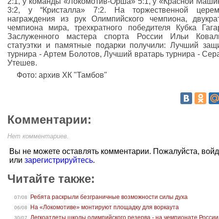
2:1, у команды «Локомотив-Орша» 5:1, у «Красной Маши
3:2, у “Кристалла» 7:2. На торжественной церем
награждения из рук Олимпийского чемпиона, двукра
чемпиона мира, трехкратного победителя Кубка Гага
Заслуженного мастера спорта России Ильи Коваль
статуэтки и памятные подарки получили: Лучший защ
турнира - Артем Болотов, Лучший вратарь турнира - Се
Утешев.
Фото: архив ХК "Тамбов"
Комментарии:
Нет комментариев.
Вы не можете оставлять комментарии. Пожалуйста, вой
или
зарегистрируйтесь
.
Читайте также:
Ребята раскрыли безграничные возможности силы духа
07/08
На «Локомотиве» монтируют площадку для воркаута
06/08
Легкоатлеты школы олимпийского резерва - на чемпионате России
30/07