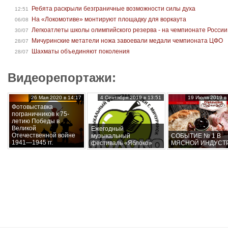
Ребята раскрыли безграничные возможности силы духа
12:51
На «Локомотиве» монтируют площадку для воркаута
06/08
Легкоатлеты школы олимпийского резерва - на чемпионате России
30/07
Мичуринские метатели ножа завоевали медали чемпионата ЦФО
28/07
Шахматы объединяют поколения
28/07
Видеорепортажи:
26 Мая 2020 в 14:17
4 Сентября 2019 в 13:51
19 Июля 2019 в 
Фотовыставка
пограничников к 75-
летию Победы в
Великой
Ежегодный
Отечественной войне
музыкальный
СОБЫТИЕ № 1 В
1941—1945 гг.
фестиваль «Яблоко»
МЯСНОЙ ИНДУСТ