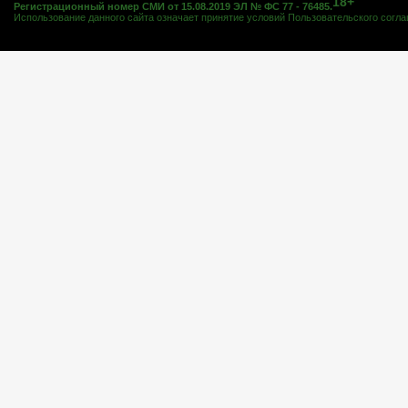
18+
Регистрационный номер СМИ от 15.08.2019 ЭЛ № ФС 77 - 76485.
Использование данного сайта означает принятие условий
Пользовательского согл