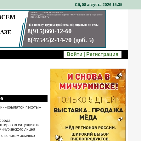
Сб, 08 августа 2026 15
35
Войти
|
Регистрация
ое
ик «крылатой пехоты»
города
нтировал ситуацию по
Мичуринского лицея
- о великом земляке