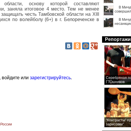
 области, основу которой составляют
В Мичу
ки, заняла итоговое 4 место. Тем не менее
совершил
защищать честь Тамбовской области на XIII
хся по волейболу (6+) в г. Белореченске в
В Мичу
несанкци
Репортажи
, войдите или
зарегистрируйтесь
.
Серебряная по
ГТОшников
“Контрасты” п
 России
зарисовки”