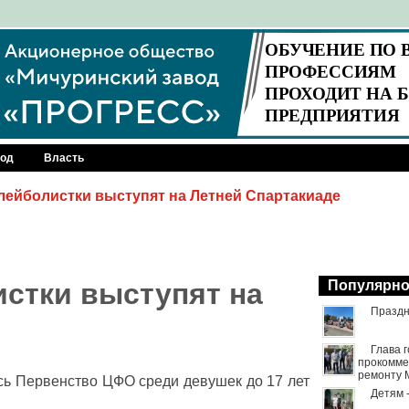
род
Власть
лейболистки выступят на Летней Спартакиаде
стки выступят на
Популярн
Праздн
Глава 
прокомме
ремонту 
ь Первенство ЦФО среди девушек до 17 лет
Детям 