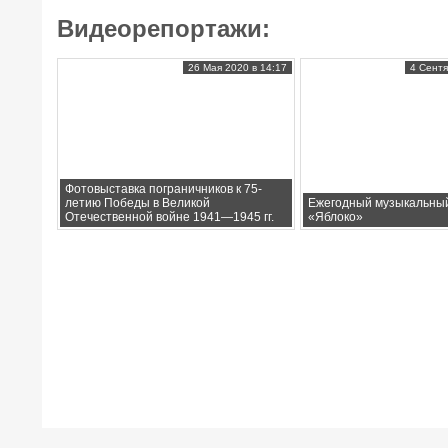
Видеорепортажи:
26 Мая 2020 в 14:17
4 Сентя
Фотовыставка пограничников к 75-
летию Победы в Великой
Ежегодный музыкальны
Отечественной войне 1941—1945 гг.
«Яблоко»