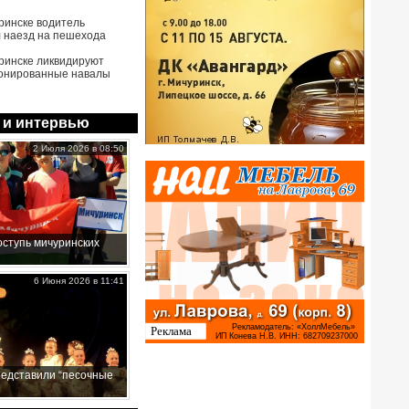
ринске водитель
 наезд на пешехода
ринске ликвидируют
онированные навалы
 и интервью
2 Июля 2026 в 08:50
ступь мичуринских
6 Июня 2026 в 11:41
редставили “песочные