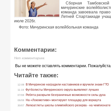
Сборная Тамбовской
мичуринские волейболист
команда завоевала право 
Летней Спартакиаде учащи
июле 2026г.
Фото: Мичуринская волейбольная команда
Комментарии:
Нет комментариев.
Вы не можете оставлять комментарии. Пожалуйста
Читайте также:
В Мичуринске наградили наставников и вручили знаки ГТО
12:08
Футболисты Мичуринского округа выявляют лучших
11:19
Ребята раскрыли безграничные возможности силы духа
07/08
На «Локомотиве» монтируют площадку для воркаута
06/08
Легкоатлеты школы олимпийского резерва - на чемпионате
30/07