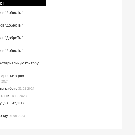
ия
мов “ДоброТы”
мов “ДоброТы”
мов “ДоброТы”
мов “ДоброТы”
 нотариальную контору
 организацию
2.2024
на работу
31.01.2024
пчасти
19.10.2023
рудование,ЧПУ
ренду
04.05.2023