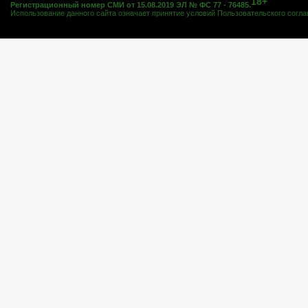
18+
Регистрационный номер СМИ от 15.08.2019 ЭЛ № ФС 77 - 76485.
Использование данного сайта означает принятие условий
Пользовательского согл