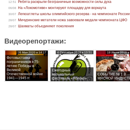
Ребята раскрыли безграничные возможности силы духа
12:51
На «Локомотиве» монтируют площадку для воркаута
06/08
Легкоатлеты школы олимпийского резерва - на чемпионате России
30/07
Мичуринские метатели ножа завоевали медали чемпионата ЦФО
28/07
Шахматы объединяют поколения
28/07
Видеорепортажи:
26 Мая 2020 в 14:17
4 Сентября 2019 в 13:51
19 Июля 2019 в 
Фотовыставка
пограничников к 75-
летию Победы в
Великой
Ежегодный
Отечественной войне
музыкальный
СОБЫТИЕ № 1 В
1941—1945 гг.
фестиваль «Яблоко»
МЯСНОЙ ИНДУСТ