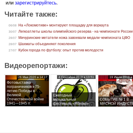
или
зарегистрируйтесь
.
Читайте также:
На «Локомотиве» монтируют площадку для воркаута
06/08
Легкоатлеты школы олимпийского резерва - на чемпионате России
30/07
Мичуринские метатели ножа завоевали медали чемпионата ЦФО
28/07
Шахматы объединяют поколения
28/07
Кубок города по футболу: опыт против молодости
27/07
Видеорепортажи:
26 Мая 2020 в 14:17
4 Сентября 2019 в 13:51
19 Июля 2019 в 
Фотовыставка
пограничников к 75-
летию Победы в
Великой
Ежегодный
Отечественной войне
музыкальный
СОБЫТИЕ № 1 В
1941—1945 гг.
фестиваль «Яблоко»
МЯСНОЙ ИНДУСТ