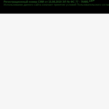
18+
Регистрационный номер СМИ от 15.08.2019 ЭЛ № ФС 77 - 76485.
Использование данного сайта означает принятие условий
Пользовательского согл