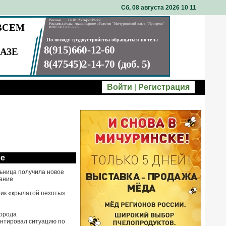
Сб, 08 августа 2026 10
11
Войти
|
Регистрация
ое
ьница получила новое
ание
ик «крылатой пехоты»
города
нтировал ситуацию по