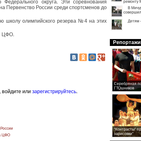
о Федерального округа. Эти соревнования
ремонту 
на Первенство России среди спортсменов до
В Мичу
совершил
ю школу олимпийского резерва №4 на этих
Детям 
й ЦФО.
Репортажи
Серебряная по
ГТОшников
, войдите или
зарегистрируйтесь
.
 России
“Контрасты” п
зарисовки”
а ЦФО