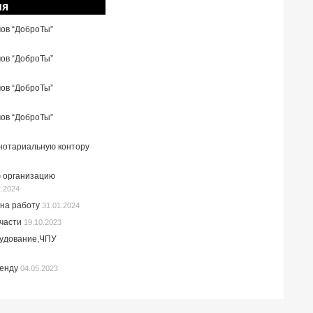
ия
мов “ДоброТы”
мов “ДоброТы”
мов “ДоброТы”
мов “ДоброТы”
 нотариальную контору
 организацию
2.2024
на работу
31.01.2024
пчасти
19.10.2023
рудование,ЧПУ
ренду
04.05.2023