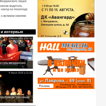
Мичуринского лицея
ринске водитель
 наезд на пешехода
- о великом земляке
 и интервью
2 Июля 2026 в 08:50
ступь мичуринских
6 Июня 2026 в 11:41
редставили “песочные