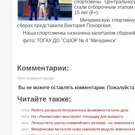
спортсмены Центральног
стали отборочным этапом 
15 лет (6+).
Мичуринскую спортивну
сборах представила Виктория Похорская.
Наша спортсменка назначена капитаном сборно
фото: ТОГАУ ДО "СШОР № 4 "Мичуринск"
Комментарии:
Нет комментариев.
Вы не можете оставлять комментарии. Пожалуйста
Читайте также:
Ребята раскрыли безграничные возможности силы духа
07/08
На «Локомотиве» монтируют площадку для воркаута
06/08
Легкоатлеты школы олимпийского резерва - на чемпионате
30/07
Мичуринские метатели ножа завоевали медали чемпионат
28/07