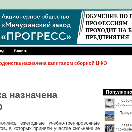
род
Власть
юдоистка назначена капитаном сборной ЦФО
а назначена
Популярн
Горбол
О
оборудов
Праздн
тоялись ежегодные учебно-тренировочные
Глава 
ов, в которых приняли участие сильнейшие
прокомме