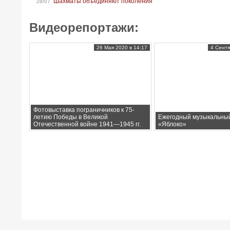
Шахматы объединяют поколения
28/07
Видеорепортажи:
26 Мая 2020 в 14:17
4 Сентя
Фотовыставка пограничников к 75-
летию Победы в Великой
Ежегодный музыкальны
Отечественной войне 1941—1945 гг.
«Яблоко»