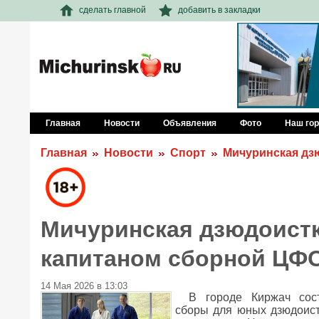
сделать главной
добавить в закладки
Главная
Новости
Объявления
Фото
Наш го
Главная
Новости
Спорт
Мичуринская дз
Мичуринская дзюдоистк
капитаном сборной ЦФ
14 Мая 2026 в 13:03
В городе Киржач сос
сборы для юных дзюдоист