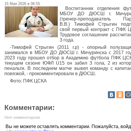
15 Мая 2026 в 06:55
Воспитанник отделения фу
МБОУ ДО ДЮСШ г. Мичури
(тренер-преподаватель Пар
В.В.) Тимофей Стрыгин подп
свой первый контракт с ПФК 
Трудовое соглашение рассчита
3 года.
-Тимофей Стрыгин (2011 г.р) - опорный полузащи
занимался в МБОУ ДО ДЮСШ г. Мичуринска с 2017 го
2023 году прошел отбор в Академию футбола ПФК ЦС
текущем сезоне ЮФЛ U15 он забил 3 гола, 2 из кото
пенальти. В последнем матче вывел команду с капита
повязкой, - прокомментировали в ДЮСШ.
Фото: ПФК ЦСКА
Комментарии:
Нет комментариев.
Вы не можете оставлять комментарии. Пожалуйста, вой