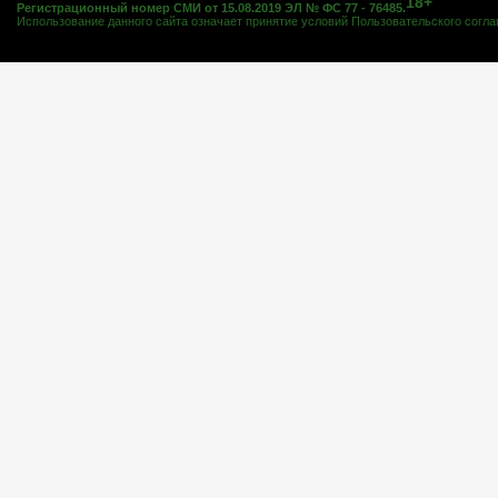
18+
Регистрационный номер СМИ от 15.08.2019 ЭЛ № ФС 77 - 76485.
Использование данного сайта означает принятие условий
Пользовательского согл