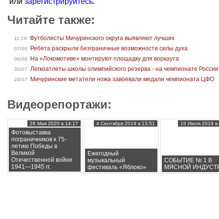
или
зарегистрируйтесь
.
Читайте также:
Футболисты Мичуринского округа выявляют лучших
11:19
Ребята раскрыли безграничные возможности силы духа
07/08
На «Локомотиве» монтируют площадку для воркаута
06/08
Легкоатлеты школы олимпийского резерва - на чемпионате России
30/07
Мичуринские метатели ножа завоевали медали чемпионата ЦФО
28/07
Видеорепортажи:
26 Мая 2020 в 14:17
4 Сентября 2019 в 13:51
19 Июля 2019 в 
Фотовыставка
пограничников к 75-
летию Победы в
Великой
Ежегодный
Отечественной войне
музыкальный
СОБЫТИЕ № 1 В
1941—1945 гг.
фестиваль «Яблоко»
МЯСНОЙ ИНДУСТ