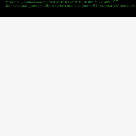
18+
Регистрационный номер СМИ от 15.08.2019 ЭЛ № ФС 77 - 76485.
Использование данного сайта означает принятие условий
Пользовательского согл