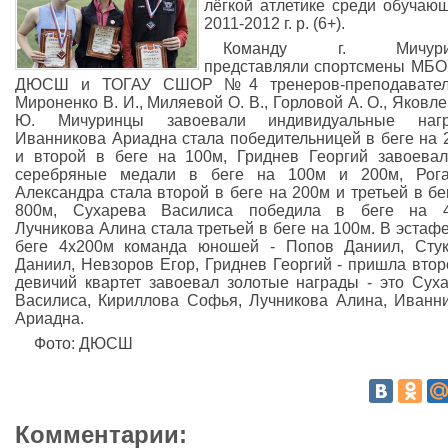
лёгкой атлетике среди обучаю
2011-2012 г. р. (6+).
Команду г. Мичурин
представляли спортсмены МБ
ДЮСШ и ТОГАУ СШОР №4 тренеров-преподавател
Мироненко В. И., Миляевой О. В., Горловой А. О., Яковле
Ю. Мичуринцы завоевали индивидуальные нагр
Иванникова Ариадна стала победительницей в беге на 
и второй в беге на 100м, Гриднев Георгий завоева
серебряные медали в беге на 100м и 200м, Рога
Александра стала второй в беге на 200м и третьей в бе
800м, Сухарева Василиса победила в беге на 4
Лучникова Алина стала третьей в беге на 100м. В эстаф
беге 4х200м команда юношей - Попов Даниил, Сту
Даниил, Невзоров Егор, Гриднев Георгий - пришла втор
девичий квартет завоевал золотые награды - это Сух
Василиса, Кириллова Софья, Лучникова Алина, Иванн
Ариадна.
Фото: ДЮСШ
Комментарии: