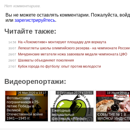
Нет комментариев.
Вы не можете оставлять комментарии. Пожалуйста, вой
или
зарегистрируйтесь
.
Читайте также:
На «Локомотиве» монтируют площадку для воркаута
14:58
Легкоатлеты школы олимпийского резерва - на чемпионате России
30/07
Мичуринские метатели ножа завоевали медали чемпионата ЦФО
28/07
Шахматы объединяют поколения
28/07
Кубок города по футболу: опыт против молодости
27/07
Видеорепортажи:
26 Мая 2020 в 14:17
4 Сентября 2019 в 13:51
19 Июля 2019 в 
Фотовыставка
пограничников к 75-
летию Победы в
Великой
Ежегодный
Отечественной войне
музыкальный
СОБЫТИЕ № 1 В
1941—1945 гг.
фестиваль «Яблоко»
МЯСНОЙ ИНДУСТ