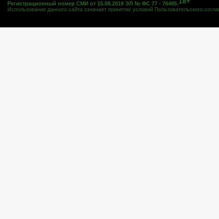
18+
Регистрационный номер СМИ от 15.08.2019 ЭЛ № ФС 77 - 76485.
Использование данного сайта означает принятие условий
Пользовательского согл