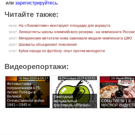
или
зарегистрируйтесь
.
Читайте также:
На «Локомотиве» монтируют площадку для воркаута
06/08
Легкоатлеты школы олимпийского резерва - на чемпионате России
30/07
Мичуринские метатели ножа завоевали медали чемпионата ЦФО
28/07
Шахматы объединяют поколения
28/07
Кубок города по футболу: опыт против молодости
27/07
Видеорепортажи:
26 Мая 2020 в 14:17
4 Сентября 2019 в 13:51
19 Июля 2019 в 
Фотовыставка
пограничников к 75-
летию Победы в
Великой
Ежегодный
Отечественной войне
музыкальный
СОБЫТИЕ № 1 В
1941—1945 гг.
фестиваль «Яблоко»
МЯСНОЙ ИНДУСТ