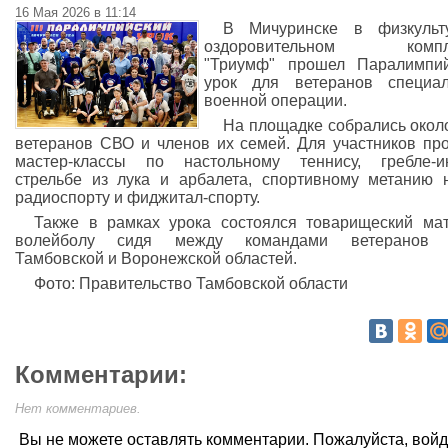
16 Мая 2026 в 11:14
В Мичуринске в физкульту
оздоровительном компл
"Триумф" прошел Паралимпий
урок для ветеранов специал
военной операции.
На площадке собрались окол
ветеранов СВО и членов их семей. Для участников пр
мастер-классы по настольному теннису, гребле-и
стрельбе из лука и арбалета, спортивному метанию 
радиоспорту и фиджитал-спорту.
Также в рамках урока состоялся товарищеский ма
волейболу сидя между командами ветеранов
Тамбовской и Воронежской областей.
Фото: Правительство Тамбовской области
Комментарии:
Нет комментариев.
Вы не можете оставлять комментарии. Пожалуйста, вой