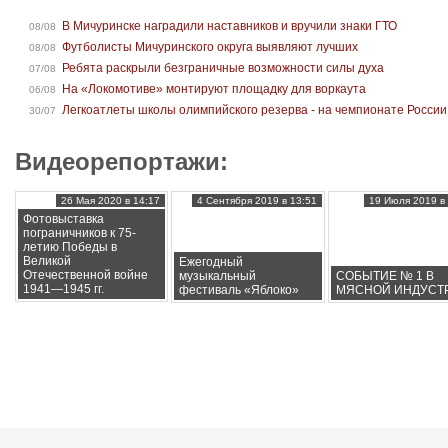
В Мичуринске наградили наставников и вручили знаки ГТО
08/08
Футболисты Мичуринского округа выявляют лучших
08/08
Ребята раскрыли безграничные возможности силы духа
07/08
На «Локомотиве» монтируют площадку для воркаута
06/08
Легкоатлеты школы олимпийского резерва - на чемпионате России
30/07
Видеорепортажи:
26 Мая 2020 в 14:17
4 Сентября 2019 в 13:51
19 Июля 2019 в 
Фотовыставка
пограничников к 75-
летию Победы в
Великой
Ежегодный
Отечественной войне
музыкальный
СОБЫТИЕ № 1 В
1941—1945 гг.
фестиваль «Яблоко»
МЯСНОЙ ИНДУСТ