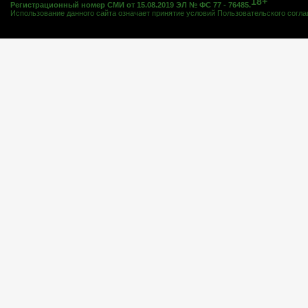
18+
Регистрационный номер СМИ от 15.08.2019 ЭЛ № ФС 77 - 76485.
Использование данного сайта означает принятие условий
Пользовательского согл