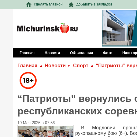
сделать главной
добавить в закладки
Главная
Новости
Объявления
Фото
Наш го
Главная
Новости
Спорт
“Патриоты” вер
“Патриоты” вернулись 
республиканских сорев
19 Мая 2026 в 07:56
В Мордовии прошли
рукопашному бою (6+). Во