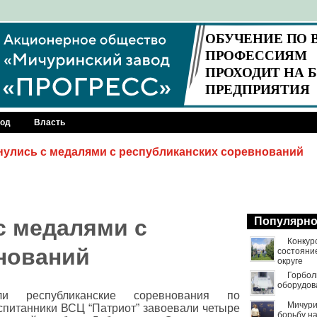
род
Власть
нулись с медалями с республиканских соревнований
с медалями с
Популярн
Конкур
нований
состояни
округе
Горбол
оборудов
 республиканские соревнования по
Мичури
спитанники ВСЦ “Патриот” завоевали четыре
борьбу н