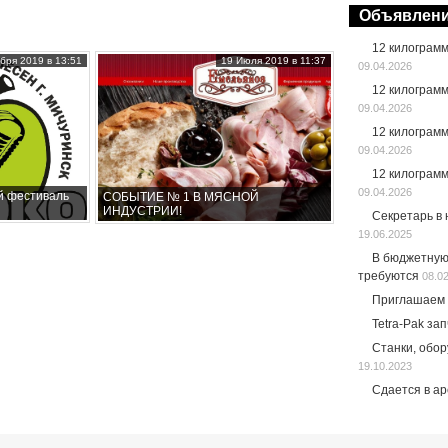
Объявлен
12 килограм
бря 2019 в 13:51
19 Июля 2019 в 11:37
09.04.2026
12 килограм
09.04.2026
12 килограм
09.04.2026
12 килограм
09.04.2026
й фестиваль
СОБЫТИЕ № 1 В МЯСНОЙ
ИНДУСТРИИ!
Секретарь в
19.06.2025
В бюджетную
требуются
08.0
Приглашаем 
Tetra-Pak за
Станки, обо
19.10.2023
Сдается в а