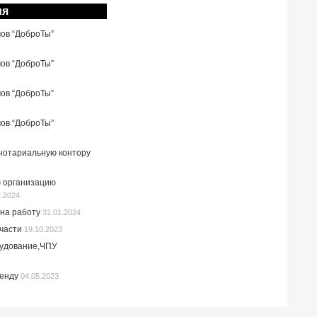
ия
мов “ДоброТы”
мов “ДоброТы”
мов “ДоброТы”
мов “ДоброТы”
 нотариальную контору
 организацию
2.2024
на работу
31.01.2024
пчасти
19.10.2023
рудование,ЧПУ
ренду
04.05.2023