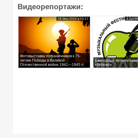
Видеорепортажи:
26 Мая 2020 в 14:17
4 Сентя
Фотовыставка пограничников к 75-
летию Победы в Великой
Ежегодный музыкальны
Отечественной войне 1941—1945 гг.
«Яблоко»