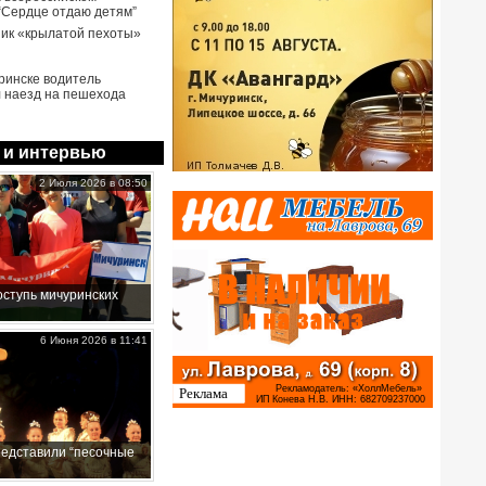
 “Сердце отдаю детям”
ик «крылатой пехоты»
ринске водитель
 наезд на пешехода
 и интервью
2 Июля 2026 в 08:50
ступь мичуринских
6 Июня 2026 в 11:41
редставили “песочные