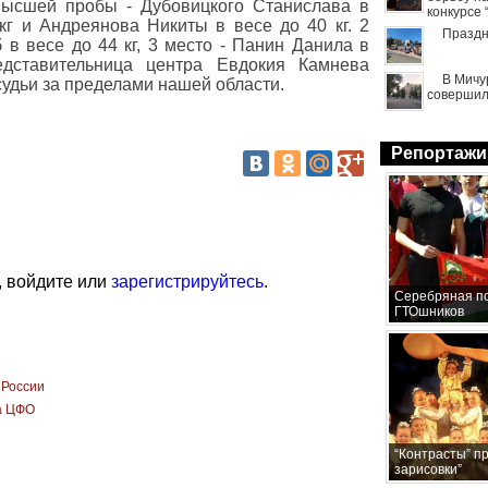
высшей пробы - Дубовицкого Станислава в
конкурсе
кг и Андреянова Никиты в весе до 40 кг. 2
Праздн
 в весе до 44 кг, 3 место - Панин Данила в
едставительница центра Евдокия Камнева
В Мичу
судьи за пределами нашей области.
совершил
Репортажи
, войдите или
зарегистрируйтесь
.
Серебряная по
ГТОшников
 России
а ЦФО
“Контрасты” п
зарисовки”