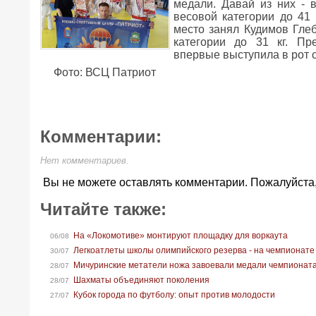
медали. Давай из них - 
весовой категории до 41 
место занял Кудимов Глеб
категории до 31 кг. Пр
впервые выступила в рот 
Фото: ВСЦ Патриот
Комментарии:
Нет комментариев.
Вы не можете оставлять комментарии. Пожалуйста
Читайте также:
На «Локомотиве» монтируют площадку для воркаута
06/08
Легкоатлеты школы олимпийского резерва - на чемпионате
30/07
Мичуринские метатели ножа завоевали медали чемпионат
28/07
Шахматы объединяют поколения
28/07
Кубок города по футболу: опыт против молодости
27/07