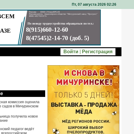
Пт, 07 августа 2026 02
26
Войти
|
Регистрация
ое
сная комиссия оценила
е садов в Мичуринском
ьница получила новое
ание
нский педагог ведёт
а всероссийском