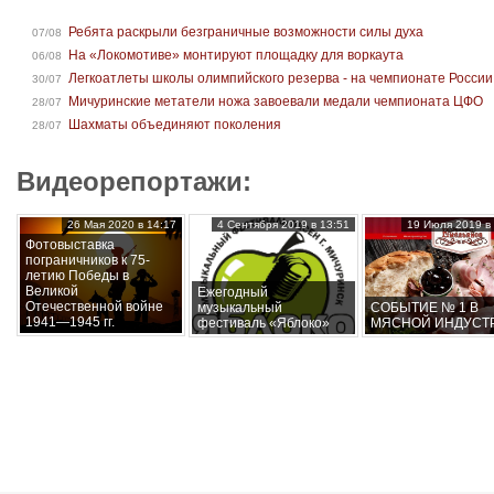
Ребята раскрыли безграничные возможности силы духа
07/08
На «Локомотиве» монтируют площадку для воркаута
06/08
Легкоатлеты школы олимпийского резерва - на чемпионате России
30/07
Мичуринские метатели ножа завоевали медали чемпионата ЦФО
28/07
Шахматы объединяют поколения
28/07
Видеорепортажи:
26 Мая 2020 в 14:17
4 Сентября 2019 в 13:51
19 Июля 2019 в 
Фотовыставка
пограничников к 75-
летию Победы в
Великой
Ежегодный
Отечественной войне
музыкальный
СОБЫТИЕ № 1 В
1941—1945 гг.
фестиваль «Яблоко»
МЯСНОЙ ИНДУСТ