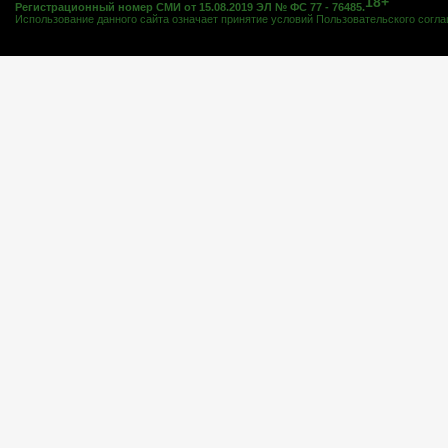
18+
Регистрационный номер СМИ от 15.08.2019 ЭЛ № ФС 77 - 76485.
Использование данного сайта означает принятие условий
Пользовательского согл