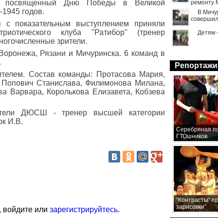
р., посвященный Дню Победы в Великой
ремонту 
-1945 годов.
В Мичу
совершил
я с показательным выступлением приняли
триотического клуба "Ратибор" (тренер
Детям 
многочисленные зрители.
Воронежа, Рязани и Мичуринска. 6 команд в
.
Репортажи
ителем. Состав команды: Протасова Мария,
, Попович Станислава, Филимонова Милана,
а Варвара, Королькова Елизавета, Кобзева
ватели ДЮСШ - тренер высшей категории
к И.В.
Серебряная по
ГТОшников
“Контрасты” п
зарисовки”
, войдите или
зарегистрируйтесь
.