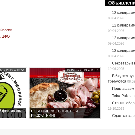
Объявлен
12 килограм
09.04.2026
12 килограм
 России
09.04.2026
а ЦФО
12 килограм
09.04.2026
12 килограм
09.04.2026
Секретарь в
19.06.2025
бря 2019 в 13:51
19 Июля 2019 в 11:37
В бюджетную
требуются
08.0
Приглашаем 
Tetra-Pak за
Станки, обо
19.10.2023
й фестиваль
СОБЫТИЕ № 1 В МЯСНОЙ
ИНДУСТРИИ!
Сдается в а