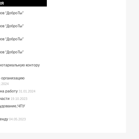
ия
мов “ДоброТы”
мов “ДоброТы”
мов “ДоброТы”
мов “ДоброТы”
 нотариальную контору
 организацию
2.2024
на работу
31.01.2024
пчасти
19.10.2023
рудование,ЧПУ
ренду
04.05.2023