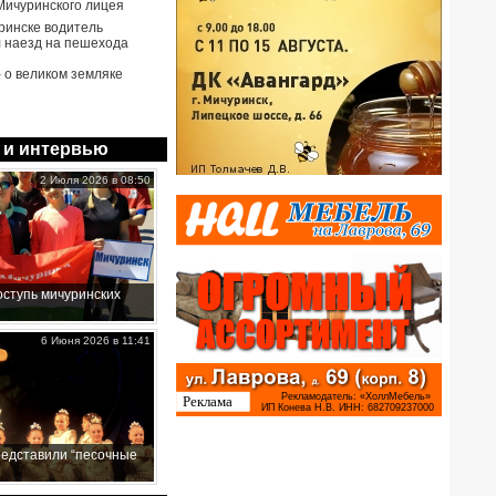
Мичуринского лицея
ринске водитель
 наезд на пешехода
- о великом земляке
 и интервью
2 Июля 2026 в 08:50
ступь мичуринских
6 Июня 2026 в 11:41
редставили “песочные