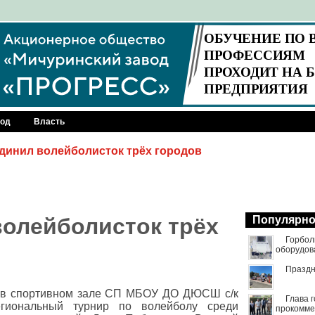
род
Власть
динил волейболисток трёх городов
олейболисток трёх
Популярн
Горбол
оборудов
Праздн
 в спортивном зале СП МБОУ ДО ДЮСШ с/к
Глава 
егиональный турнир по волейболу среди
прокомме