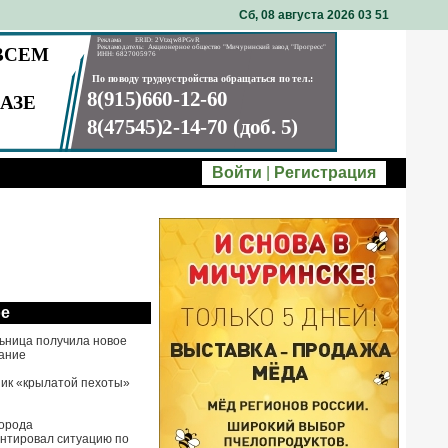
Сб, 08 августа 2026 03
:
51
Войти
|
Регистрация
ое
ьница получила новое
ание
ик «крылатой пехоты»
города
нтировал ситуацию по