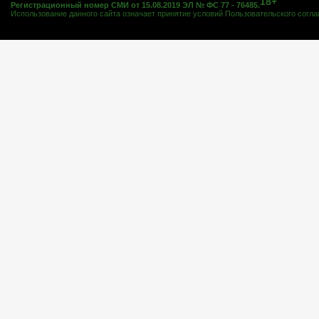
18+
Регистрационный номер СМИ от 15.08.2019 ЭЛ № ФС 77 - 76485.
Использование данного сайта означает принятие условий
Пользовательского согл