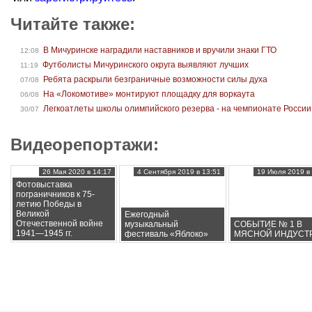
Читайте также:
В Мичуринске наградили наставников и вручили знаки ГТО
12:08
Футболисты Мичуринского округа выявляют лучших
11:19
Ребята раскрыли безграничные возможности силы духа
07/08
На «Локомотиве» монтируют площадку для воркаута
06/08
Легкоатлеты школы олимпийского резерва - на чемпионате России
30/07
Видеорепортажи:
26 Мая 2020 в 14:17
4 Сентября 2019 в 13:51
19 Июля 2019 в 
Фотовыставка
пограничников к 75-
летию Победы в
Великой
Ежегодный
Отечественной войне
музыкальный
СОБЫТИЕ № 1 В
1941—1945 гг.
фестиваль «Яблоко»
МЯСНОЙ ИНДУСТ