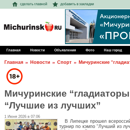
сделать главной
добавить в закладки
Главная
Новости
Объявления
Фото
Наш город
Главная
Новости
Спорт
Мичуринские “гладиа
Мичуринские “гладиаторы”
“Лучшие из лучших”
1 Июня 2026 в 07:06
В Липецке прошел всеросси
турнир по кэмпо "Лучший из лу