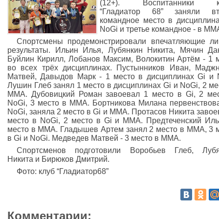
(12+). Воспитанники к
“Гладиатор 68” заняли вт
командное место в дисциплина
NoGi и третье командное - в ММ
Спортсмены продемонстрировали впечатляющие л
результаты. Ильин Илья, Лубянкин Никита, Мячин Да
Буйлин Кирилл, Лобанов Максим, Волокитин Артём - 1 
во всех трёх дисциплинах. Пустынников Иван, Мадж
Матвей, Давыдов Марк - 1 место в дисциплинах Gi и 
Лушин Глеб занял 1 место в дисциплинах Gi и NоGi, 2 ме
ММА. Дубовицкий Роман завоевал 1 место в Gi, 2 ме
NoGi, 3 место в ММА. Бортникова Милана первенствов
NoGi, заняла 2 место в Gi и ММА. Протасов Никита завое
место в NoGi, 2 место в Gi и ММА. Предтеченский Иль
место в ММА. Гладышев Артем занял 2 место в ММА, 3 
в Gi и NоGi. Медведев Матвей - 3 место в ММА.
Спортсменов подготовили Воробьев Глеб, Лубя
Никита и Бирюков Дмитрий.
Фото: клуб “Гладиатор68”
Комментарии: