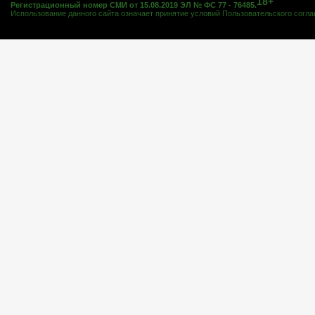
18+
Регистрационный номер СМИ от 15.08.2019 ЭЛ № ФС 77 - 76485.
Использование данного сайта означает принятие условий
Пользовательского согл