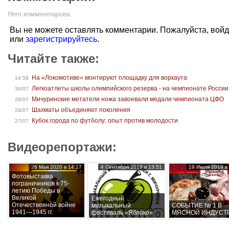
Нет комментариев.
Вы не можете оставлять комментарии. Пожалуйста, вой
или
зарегистрируйтесь
.
Читайте также:
На «Локомотиве» монтируют площадку для воркаута
14:58
Легкоатлеты школы олимпийского резерва - на чемпионате России
30/07
Мичуринские метатели ножа завоевали медали чемпионата ЦФО
28/07
Шахматы объединяют поколения
28/07
Кубок города по футболу: опыт против молодости
27/07
Видеорепортажи:
26 Мая 2020 в 14:17
4 Сентября 2019 в 13:51
19 Июля 2019 в 
Фотовыставка
пограничников к 75-
летию Победы в
Великой
Ежегодный
Отечественной войне
музыкальный
СОБЫТИЕ № 1 В
1941—1945 гг.
фестиваль «Яблоко»
МЯСНОЙ ИНДУСТ