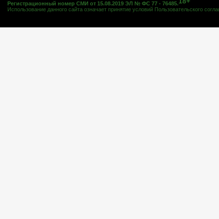
18+
Регистрационный номер СМИ от 15.08.2019 ЭЛ № ФС 77 - 76485.
Использование данного сайта означает принятие условий
Пользовательского согл