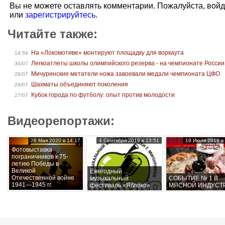
Вы не можете оставлять комментарии. Пожалуйста, вой
или
зарегистрируйтесь
.
Читайте также:
На «Локомотиве» монтируют площадку для воркаута
14:58
Легкоатлеты школы олимпийского резерва - на чемпионате России
30/07
Мичуринские метатели ножа завоевали медали чемпионата ЦФО
28/07
Шахматы объединяют поколения
28/07
Кубок города по футболу: опыт против молодости
27/07
Видеорепортажи:
26 Мая 2020 в 14:17
4 Сентября 2019 в 13:51
19 Июля 2019 в 
Фотовыставка
пограничников к 75-
летию Победы в
Великой
Ежегодный
Отечественной войне
музыкальный
СОБЫТИЕ № 1 В
1941—1945 гг.
фестиваль «Яблоко»
МЯСНОЙ ИНДУСТ