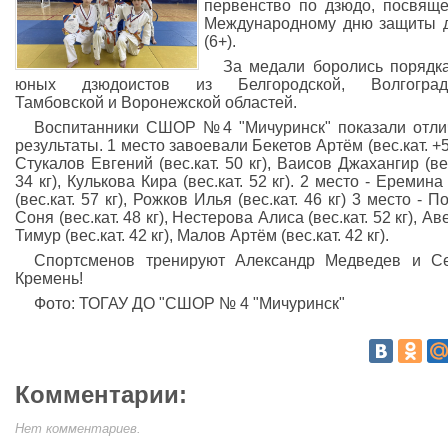
первенство по дзюдо, посвящ
Международному дню защиты 
(6+).
За медали боролись порядк
юных дзюдоистов из Белгородской, Волгоградс
Тамбовской и Воронежской областей.
Воспитанники СШОР №4 "Мичуринск" показали отл
результаты. 1 место завоевали Бекетов Артём (вес.кат. +55
Стукалов Евгений (вес.кат. 50 кг), Ваисов Джахангир (вес
34 кг), Кулькова Кира (вес.кат. 52 кг). 2 место - Еремина
(вес.кат. 57 кг), Рожков Илья (вес.кат. 46 кг) 3 место - П
Соня (вес.кат. 48 кг), Нестерова Алиса (вес.кат. 52 кг), А
Тимур (вес.кат. 42 кг), Малов Артём (вес.кат. 42 кг).
Спортсменов тренируют Александр Медведев и С
Кремень!
Фото: ТОГАУ ДО "СШОР № 4 "Мичуринск"
Комментарии:
Нет комментариев.