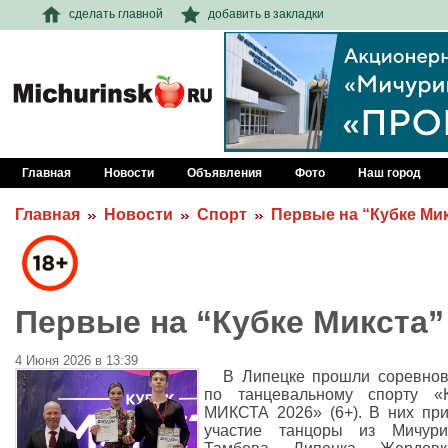
сделать главной
добавить в закладки
Главная
Новости
Объявления
Фото
Наш город
Главная
Новости
Спорт
Первые на “Кубке Ми
Первые на “Кубке Микста”
4 Июня 2026 в 13:39
В Липецке прошли соревно
по танцевальному спорту «К
МИКСТА 2026» (6+). В них пр
участие танцоры из Мичурин