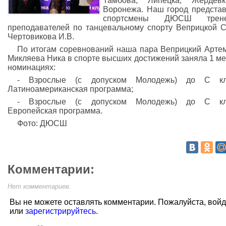
Тамбова, Липецка, Жердев
Воронежа. Наш город предста
спортсмены ДЮСШ трене
преподавателей по танцевальному спорту Веприцкой С
Чертовикова И.В.
По итогам соревнований наша пара Веприцкий Арте
Микляева Ника в спорте высших достижений заняла 1 ме
номинациях:
- Взрослые (с допуском Молодежь) до С кл
Латиноамериканская программа;
- Взрослые (с допуском Молодежь) до С кл
Европейская программа.
Фото: ДЮСШ
Комментарии:
Нет комментариев.
Вы не можете оставлять комментарии. Пожалуйста, вой
или
зарегистрируйтесь
.