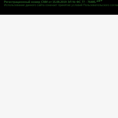
18+
Регистрационный номер СМИ от 15.08.2019 ЭЛ № ФС 77 - 76485.
Использование данного сайта означает принятие условий
Пользовательского согл