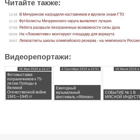
Читайте также:
В Мичуринске наградили наставников и вручили знаки ГТО
12:08
Футболисты Мичуринского округа выявляют лучших
11:19
Ребята раскрыли безграничные возможности силы духа
07/08
На «Локомотиве» монтируют площадку для воркаута
06/08
Легкоатлеты школы олимпийского резерва - на чемпионате России
30/07
Видеорепортажи:
26 Мая 2020 в 14:17
4 Сентября 2019 в 13:51
19 Июля 2019 в 
Фотовыставка
пограничников к 75-
летию Победы в
Великой
Ежегодный
Отечественной войне
музыкальный
СОБЫТИЕ № 1 В
1941—1945 гг.
фестиваль «Яблоко»
МЯСНОЙ ИНДУСТ