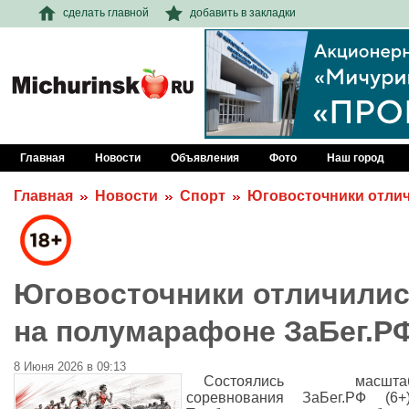
сделать главной
добавить в закладки
Главная
Новости
Объявления
Фото
Наш город
Главная
Новости
Спорт
Юговосточники отлич
Юговосточники отличили
на полумарафоне ЗаБег.Р
8 Июня 2026 в 09:13
Состоялись масштаб
соревнования ЗаБег.РФ (6+