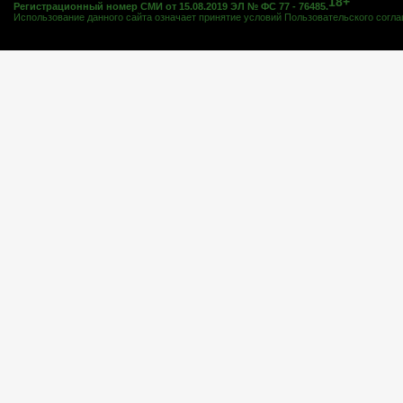
18+
Регистрационный номер СМИ от 15.08.2019 ЭЛ № ФС 77 - 76485.
Использование данного сайта означает принятие условий
Пользовательского согл