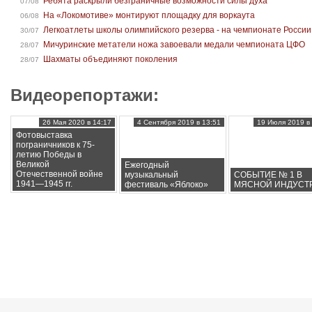
Ребята раскрыли безграничные возможности силы духа
07/08
На «Локомотиве» монтируют площадку для воркаута
06/08
Легкоатлеты школы олимпийского резерва - на чемпионате России
30/07
Мичуринские метатели ножа завоевали медали чемпионата ЦФО
28/07
Шахматы объединяют поколения
28/07
Видеорепортажи:
26 Мая 2020 в 14:17
4 Сентября 2019 в 13:51
19 Июля 2019 в 
Фотовыставка
пограничников к 75-
летию Победы в
Великой
Ежегодный
Отечественной войне
музыкальный
СОБЫТИЕ № 1 В
1941—1945 гг.
фестиваль «Яблоко»
МЯСНОЙ ИНДУСТ