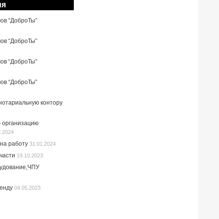
ия
мов “ДоброТы”
мов “ДоброТы”
мов “ДоброТы”
мов “ДоброТы”
 нотариальную контору
 организацию
2.2024
на работу
31.01.2024
пчасти
19.10.2023
рудование,ЧПУ
ренду
04.05.2023