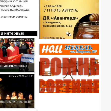
Мичуринского лицея
ринске водитель
 наезд на пешехода
- о великом земляке
 и интервью
2 Июля 2026 в 08:50
ступь мичуринских
6 Июня 2026 в 11:41
редставили “песочные