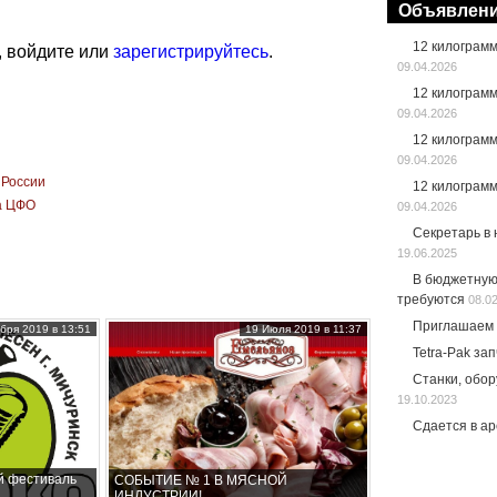
Объявлен
12 килограм
, войдите или
зарегистрируйтесь
.
09.04.2026
12 килограм
09.04.2026
12 килограм
09.04.2026
 России
12 килограм
а ЦФО
09.04.2026
Секретарь в
19.06.2025
В бюджетную
требуются
08.0
Приглашаем 
бря 2019 в 13:51
19 Июля 2019 в 11:37
Tetra-Pak за
Станки, обо
19.10.2023
Сдается в а
й фестиваль
СОБЫТИЕ № 1 В МЯСНОЙ
ИНДУСТРИИ!