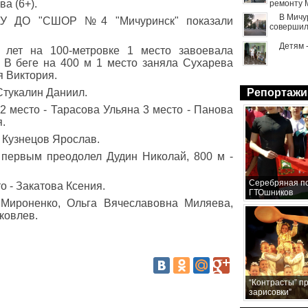
ва (6+).
ремонту 
В Мичу
ГАУ ДО "СШОР №4 "Мичуринск" показали
совершил
Детям 
 лет на 100-метровке 1 место завоевала
 В беге на 400 м 1 место заняла Сухарева
я Виктория.
Стукалин Даниил.
Репортажи
2 место - Тарасова Ульяна 3 место - Панова
я.
 Кузнецов Ярослав.
 первым преодолел Дудин Николай, 800 м -
Серебряная по
о - Закатова Ксения.
ГТОшников
Мироненко, Ольга Вячеславовна Миляева,
ковлев.
“Контрасты” п
зарисовки”