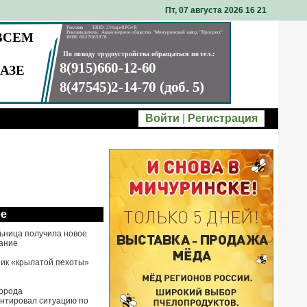
Пт, 07 августа 2026 16
21
Войти
|
Регистрация
ое
ьница получила новое
ание
ик «крылатой пехоты»
города
нтировал ситуацию по