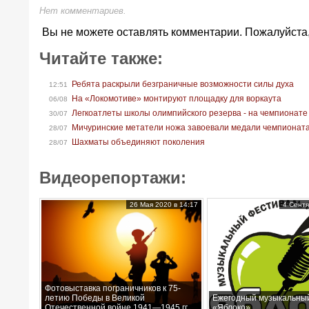
Нет комментариев.
Вы не можете оставлять комментарии. Пожалуйста
Читайте также:
Ребята раскрыли безграничные возможности силы духа
12:51
На «Локомотиве» монтируют площадку для воркаута
06/08
Легкоатлеты школы олимпийского резерва - на чемпионате
30/07
Мичуринские метатели ножа завоевали медали чемпионат
28/07
Шахматы объединяют поколения
28/07
Видеорепортажи:
26 Мая 2020 в 14:17
4 Сентя
Фотовыставка пограничников к 75-
летию Победы в Великой
Ежегодный музыкальны
Отечественной войне 1941—1945 гг.
«Яблоко»