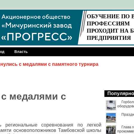
род
Власть
нулись с медалями с памятного турнира
 с медалями с
Популярн
Горбол
оборудов
Праздн
ь региональные соревнования по легкой
Глава 
амяти основоположников Тамбовской школы
прокомме