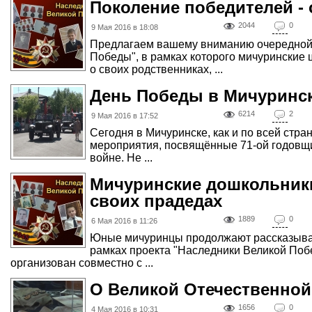
Поколение победителей - 
2044
0
9 Мая 2016 в 18:08
Предлагаем вашему вниманию очередной 
Победы", в рамках которого мичуринские
о своих родственниках, ...
День Победы в Мичуринс
6214
2
9 Мая 2016 в 17:52
Сегодня в Мичуринске, как и по всей стра
мероприятия, посвящённые 71-ой годовщ
войне. Не ...
Мичуринские дошкольник
своих прадедах
1889
0
6 Мая 2016 в 11:26
Юные мичуринцы продолжают рассказыват
рамках проекта "Наследники Великой Поб
организован совместно с ...
О Великой Отечественной
1656
0
4 Мая 2016 в 10:31