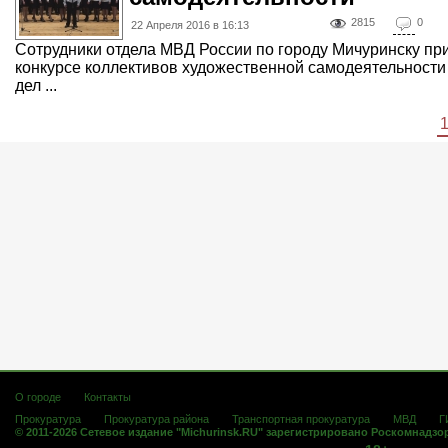
2815
0
22 Апреля 2016 в 16:13
Сотрудники отдела МВД России по городу Мичуринску пр
конкурсе коллективов художественной самодеятельности
дел ...
О городе
Контакты
Прокуратура
Прокуратура района
Транспортная прокуратура
МВД
Г
© 2011-2026 Сетевое издание "Michurinsk.RU" зарегистрировано Роскомнадзо