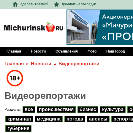
сделать главной
добавить в закладки
Главная
Новости
Объявления
Фото
Наш город
Главная
Новости
Видеорепортажи
Видеорепортажи
все
происшествия
бизнес
культура
о
Разделы:
криминал
медицина
погода
анонсы
репорта
губерния