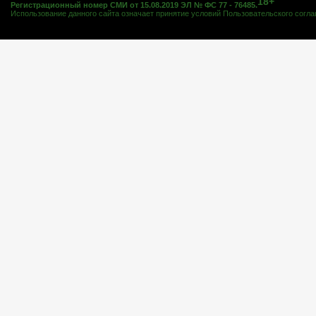
18+
Регистрационный номер СМИ от 15.08.2019 ЭЛ № ФС 77 - 76485.
Использование данного сайта означает принятие условий
Пользовательского согл