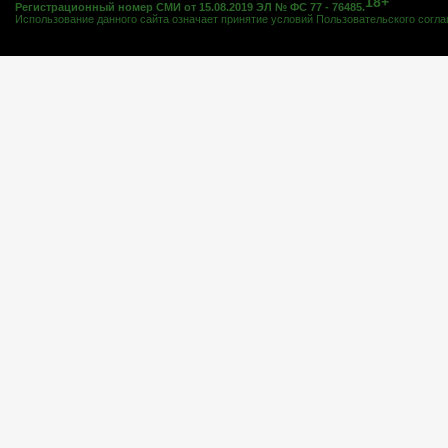
18+
Регистрационный номер СМИ от 15.08.2019 ЭЛ № ФС 77 - 76485.
Использование данного сайта означает принятие условий
Пользовательского согл