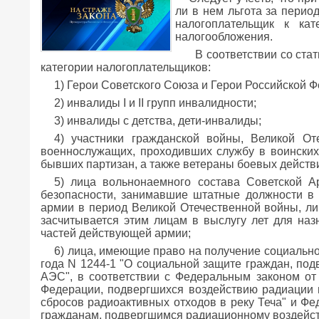
ли в нем льгота за перио
налогоплательщик к ка
налогообложения.
В соответствии со стат
категории налогоплательщиков:
1) Герои Советского Союза и Герои Российской 
2) инвалиды I и II групп инвалидности;
3) инвалиды с детства, дети-инвалиды;
4) участники гражданской войны, Великой О
военнослужащих, проходивших службу в воинских
бывших партизан, а также ветераны боевых действ
5) лица вольнонаемного состава Советской А
безопасности, занимавшие штатные должности в 
армии в период Великой Отечественной войны, либ
засчитывается этим лицам в выслугу лет для на
частей действующей армии;
6) лица, имеющие право на получение социально
года N 1244-1 "О социальной защите граждан, по
АЭС", в соответствии с Федеральным законом от
Федерации, подвергшихся воздействию радиации 
сбросов радиоактивных отходов в реку Теча" и Фе
гражданам, подвергшимся радиационному воздейст