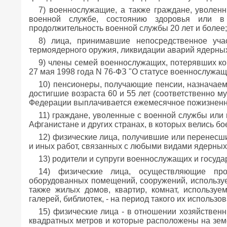
7) военнослужащие, а также граждане, уволен
военной службе, состоянию здоровья или в
продолжительность военной службы 20 лет и более;
8) лица, принимавшие непосредственное уча
термоядерного оружия, ликвидации аварий ядерных
9) члены семей военнослужащих, потерявших ко
27 мая 1998 года N 76-ФЗ "О статусе военнослужащ
10) пенсионеры, получающие пенсии, назначаем
достигшие возраста 60 и 55 лет (соответственно 
Федерации выплачивается ежемесячное пожизненн
11) граждане, уволенные с военной службы ил
Афганистане и других странах, в которых велись б
12) физические лица, получившие или перенесш
и иных работ, связанных с любыми видами ядерных 
13) родители и супруги военнослужащих и госуд
14) физические лица, осуществляющие про
оборудованных помещений, сооружений, используем
также жилых домов, квартир, комнат, используе
галерей, библиотек, - на период такого их использо
15) физические лица - в отношении хозяйствен
квадратных метров и которые расположены на земе