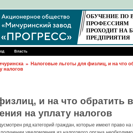
род
Власть
Мичуринска
Налоговые льготы для физлиц, и на что о
у налогов
физлиц, и на что обратить 
ения на уплату налогов
усмотрен ряд категорий граждан, которые имеют право на 
и получении уведомления из налогового органа необходимо