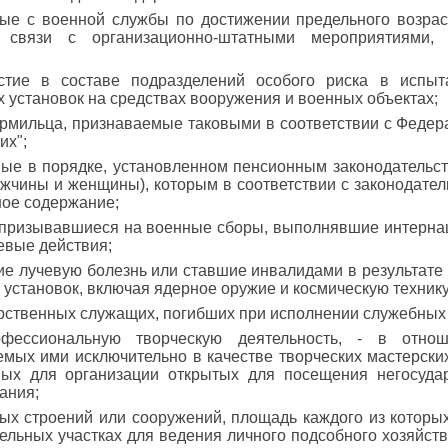
ные с военной службы по достижении предельного возра
 связи с организационно-штатными мероприятиями
стие в составе подразделений особого риска в испыт
 установок на средствах вооружения и военных объектах;
рмильца, признаваемые таковыми в соответствии с Федер
их";
ые в порядке, установленном пенсионным законодательств
мужчины и женщины), которым в соответствии с законодате
ое содержание;
и призывавшиеся на военные сборы, выполнявшие интерна
оевые действия;
ие лучевую болезнь или ставшие инвалидами в результате
установок, включая ядерное оружие и космическую технику
арственных служащих, погибших при исполнении служебных
фессиональную творческую деятельность, - в отнош
ых ими исключительно в качестве творческих мастерских,
мых для организации открытых для посещения негосуда
вания;
ных строений или сооружений, площадь каждого из которы
льных участках для ведения личного подсобного хозяйств