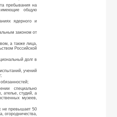
ста пребывания на
, имеющие общую
аниях ядерного и
альным законом от
ом, а также лица,
льством Российской
циональный долг в
 испытаний, учений
;
 обязанностей;
ении специально
 ателье, студий, а
рственных музеев,
х не превышает 50
а, огородничества,