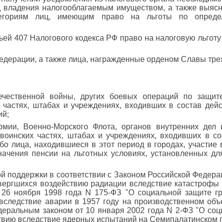
д владения налогооблагаемым имуществом, а также выясни
тегориям лиц, имеющим право на льготы по опреде
ьей 407 Налогового кодекса РФ право на налоговую льгот
Федерации, а также лица, награжденные орденом Славы тре
течественной войны, других боевых операций по защи
 частях, штабах и учреждениях, входивших в состав дей
ий;
рмии, Военно-Морского Флота, органов внутренних дел 
воинских частях, штабах и учреждениях, входивших в с
о лица, находившиеся в этот период в городах, участие 
значения пенсии на льготных условиях, установленных д
й поддержки в соответствии с Законом Российской Федера
двергшихся воздействию радиации вследствие катастрофы
 26 ноября 1998 года N 175-ФЗ "О социальной защите г
вследствие аварии в 1957 году на производственном объ
деральным законом от 10 января 2002 года N 2-ФЗ "О соц
вию вследствие ядерных испытаний на Семипалатинском п