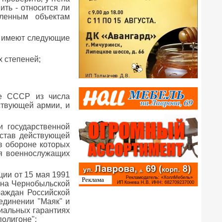
ть - относится ли
ленным объектам
у имеют следующие
х степеней;
те СССР из числа
ствующей армии, и
и государственной
остав действующей
в обороне которых
ля военнослужащих
ции от 15 мая 1991
 на Чернобыльской
раждан Российской
единении "Маяк" и
иальных гарантиях
олигоне";