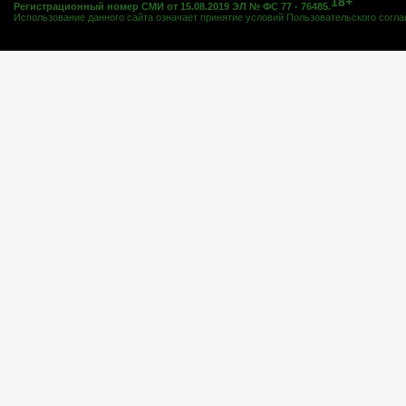
18+
Регистрационный номер СМИ от 15.08.2019 ЭЛ № ФС 77 - 76485.
Использование данного сайта означает принятие условий
Пользовательского согл