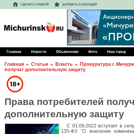
сделать главной
добавить в закладки
Главная
Новости
Объявления
Фото
Наш город
Главная
Статьи
Власть
Прокуратура г. Мичур
получат дополнительную защиту
Права потребителей полу
дополнительную защиту
С 01.09.2022 вступает в сил
135-ФЗ "О внесении изменен