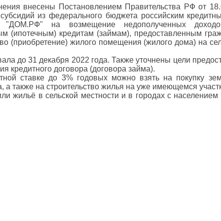
нения внесены Постановлением Правительства РФ от 18
субсидий из федерального бюджета российским кредитн
у "ДОМ.РФ" на возмещение недополученных дохо
м (ипотечным) кредитам (займам), предоставленным гра
во (приобретение) жилого помещения (жилого дома) на се
ала до 31 декабря 2022 года. Также уточнены цели предос
ия кредитного договора (договора займа).
ной ставке до 3% годовых можно взять на покупку зем
а, а также на строительство жилья на уже имеющемся участ
и жильё в сельской местности и в городах с населением 