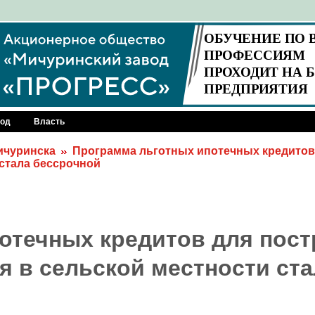
род
Власть
Мичуринска
Программа льготных ипотечных кредитов
 стала бессрочной
отечных кредитов для пост
я в сельской местности ста