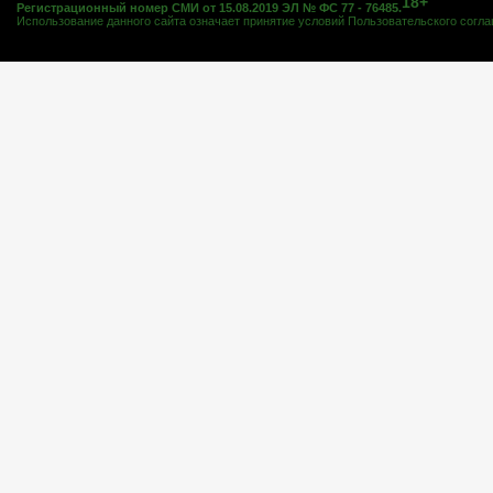
18+
Регистрационный номер СМИ от 15.08.2019 ЭЛ № ФС 77 - 76485.
Использование данного сайта означает принятие условий
Пользовательского согл