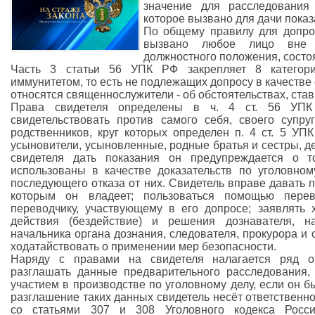
значение для расследования
которое вызвано для дачи показ
По общему правилу для допрос
вызвано любое лицо вне з
должностного положения, состоя
Часть 3 статьи 56 УПК РФ закрепляет 8 категори
иммунитетом, то есть не подлежащих допросу в качестве 
относятся священнослужители - об обстоятельствах, ста
Права свидетеля определены в ч. 4 ст. 56 УПК 
свидетельствовать против самого себя, своего супруг
родственников, круг которых определен п. 4 ст. 5 УПК 
усыновители, усыновленные, родные братья и сестры, де
свидетеля дать показания он предупреждается о т
использованы в качестве доказательств по уголовном
последующего отказа от них. Свидетель вправе давать 
которым он владеет; пользоваться помощью перев
переводчику, участвующему в его допросе; заявлять
действия (бездействие) и решения дознавателя, на
начальника органа дознания, следователя, прокурора и с
ходатайствовать о применении мер безопасности.
Наряду с правами на свидетеля налагается ряд о
разглашать данные предварительного расследования,
участием в производстве по уголовному делу, если он 
разглашение таких данных свидетель несёт ответственнос
со статьями 307 и 308 Уголовного кодекса Росси