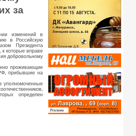
их за
нии изменений в
нию в Российскую
азом Президента
, к которые вправе
твия добровольному
оянно проживающие
 РФ, прибывшие на
 в уполномоченные
соотечественников,
торых определен