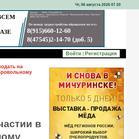
Чт, 06 августа 2026 07
20
Войти
|
Регистрация
подать на
обровольному
частии в
ному