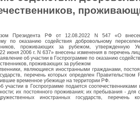
ечественников, проживающ
азом Президента РФ от 12.08.2022 N 547 «О внесе
мму по оказанию содействия добровольному переселе
нников, проживающих за рубежом, утвержденную Ук
22 июня 2006 г. N 637» внесены изменения в перечень лиц
заявление об участии в Госпрограмме по оказанию содейс
ественников, проживающих за рубежом
ственники, являющиеся иностранными гражданами, пост
сударств, перечень которых определен Правительством
чившие временное убежище на территории РФ.
об участии в Госпрограмме подается соотечественниками
ности; их постоянного проживания; их пребывания - для 
ужественных иностранных государств, перечень ко