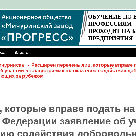
род
Власть
Мичуринска
Расширен перечень лиц, которые вправе 
б участии в госпрограмме по оказанию содействия д
ающих за рубежом
 которые вправе подать на
 Федерации заявление об у
нию содействия доброволь