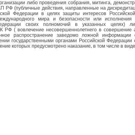
рганизации либо проведения собрания, митинга, демонстр
оАП РФ (публичные действия, направленные на дискредита
ской Федерации в целях защиты интересов Российско
еждународного мира и безопасности или исполнения 
едерации своих полномочий в указанных целях) либ
1 УК РФ ( вовлечение несовершеннолетнего в совершение
ичное распространение заведомо ложной информации 
нии государственными органами Российской Федерации 
шение которых предусмотрено наказание, в том числе в ви