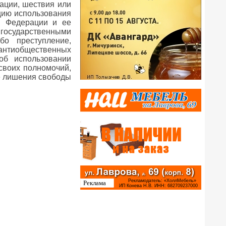
ации, шествия или
цию использования
й Федерации и ее
государственными
о преступление,
 антиобщественных
об использовании
своих полномочий,
де лишения свободы