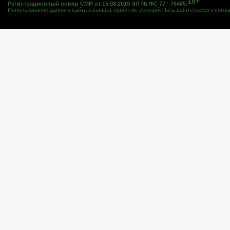
18+
Регистрационный номер СМИ от 15.08.2019 ЭЛ № ФС 77 - 76485.
Использование данного сайта означает принятие условий
Пользовательского согл