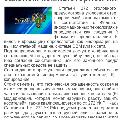
Статьей 272 Уголовного
предусмотрена уголовная отве
к охраняемой законом компьют
В соответствии с Федера
информационных технологиях 
определяется как сведения (
формы их предоставления. К
видов информации) определяется как информация на
вычислительной машине, системе ЭВМ или их сети.
Под неправомерным понимается доступ к конфиденци
составляющей государственную тайну, лица, не обла
(без согласия собственника или его законного предс
специальных средств ее защиты.
Состав данного преступления предполагает обязательно
для охраняемой информации: а) уничтожение; б) 
копирование.
Стоит отметить, что техническая оснащенность соврем
их к электронно-вычислительным машинам, они снабжен
части использования только лицензионных носителей (Bl
модификация, которая может нарушить работу защиты
носителей», также квалифицируется по ст. 272 УК РФ как
Санкция ч. 1 ст. 272 УК РФ предусматривает альтернати
размере до двухсот тысяч рублей или в размере з
осужденного за период до восемнадцати месяцев; испр