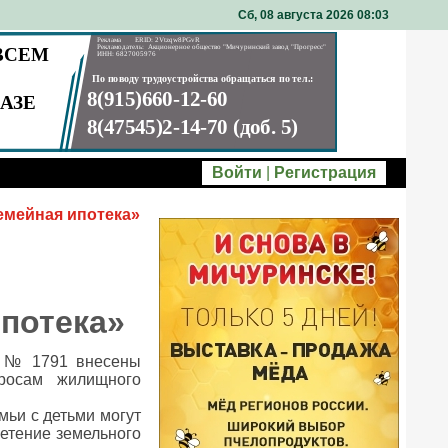
Сб, 08 августа 2026 08
:
03
Войти
|
Регистрация
емейная ипотека»
потека»
а № 1791 внесены
росам жилищного
ьи с детьми могут
ретение земельного