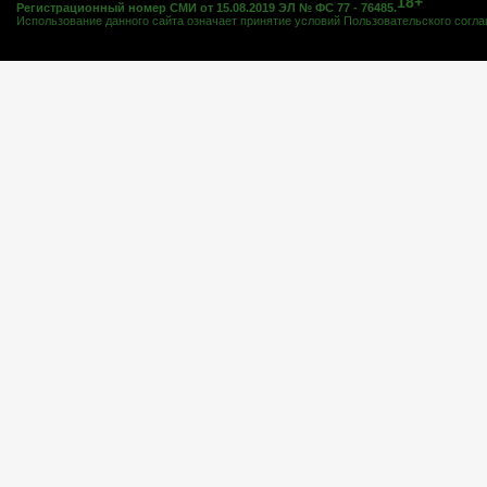
18+
Регистрационный номер СМИ от 15.08.2019 ЭЛ № ФС 77 - 76485.
Использование данного сайта означает принятие условий
Пользовательского согл