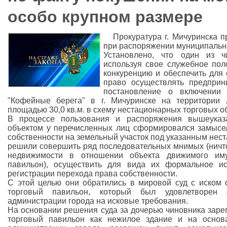
особо крупном размере
Прокуратура г. Мичуринска 
при распоряжении муниципальн
Установлено, что один из ч
используя свое служебное пол
конкуренцию и обеспечить для
право осуществлять предприни
постановление о включении 
"Кофейные берега" в г. Мичуринске на территории
площадью 30,0 кв.м. в схему нестационарных торговых о
В процессе пользования и распоряжения вышеука
объектом у перечисленных лиц сформировался замысе
собственности на земельный участок под указанным нес
решили совершить ряд последовательных мнимых (ничто
недвижимости в отношении объекта движимого иму
павильон), осуществить для вида их формальное ис
регистрации перехода права собственности.
С этой целью они обратились в мировой суд с иском 
торговый павильон, который был удовлетворен 
администрации города на исковые требования.
На основании решения суда за дочерью чиновника заре
торговый павильон как нежилое здание и на основ