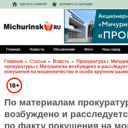
сделать главной
добавить в закладки
Главная
Новости
Объявления
Фото
Наш город
Главная
Статьи
Власть
Прокуратура г. Мичур
прокуратуры г. Мичуринска возбуждено и расследует
покушения на мошенничество в особо крупном разм
По материалам прокуратур
возбуждено и расследуетс
по факту покушения на м