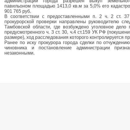
администрации города разрешен выкуп земельног
павильоном площадью 1413,0 кв.м за 5,0% его кадастро
901 765 руб.
В соответствии с предоставленными п. 2 ч. 2 ст. 
прокурорской проверки направлены руководителю сле
Тамбовской области, где возбуждено уголовное дело 
предусмотренного ч. 3 ст. 30, ч.4 ст.159 УК РФ (покуше
размере), ход расследования которого контролируется пр
Ранее по иску прокурора города сделки по отчуждению
чиновника и постановление администрации призн
незаконными.