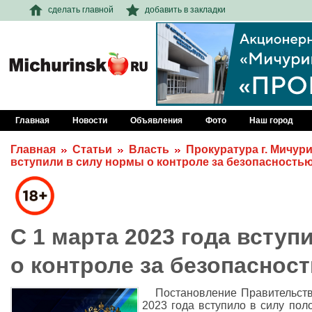
сделать главной
добавить в закладки
Главная
Новости
Объявления
Фото
Наш город
Главная
Статьи
Власть
Прокуратура г. Мичур
вступили в силу нормы о контроле за безопасность
С 1 марта 2023 года вступ
о контроле за безопаснос
Постановление Правительств
2023 года вступило в силу по