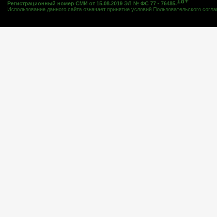
18+
Регистрационный номер СМИ от 15.08.2019 ЭЛ № ФС 77 - 76485.
Использование данного сайта означает принятие условий
Пользовательского согл