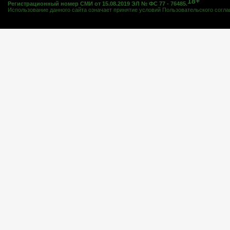
18+
Регистрационный номер СМИ от 15.08.2019 ЭЛ № ФС 77 - 76485.
Использование данного сайта означает принятие условий
Пользовательского согл