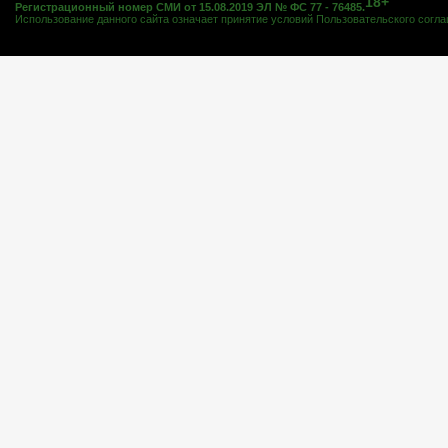
18+
Регистрационный номер СМИ от 15.08.2019 ЭЛ № ФС 77 - 76485.
Использование данного сайта означает принятие условий
Пользовательского согл