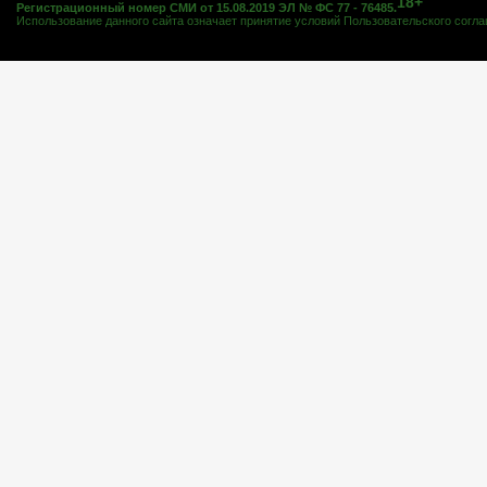
18+
Регистрационный номер СМИ от 15.08.2019 ЭЛ № ФС 77 - 76485.
Использование данного сайта означает принятие условий
Пользовательского согл