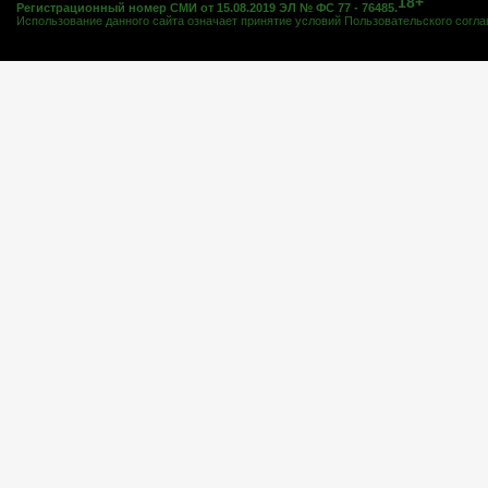
18+
Регистрационный номер СМИ от 15.08.2019 ЭЛ № ФС 77 - 76485.
Использование данного сайта означает принятие условий
Пользовательского согл