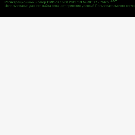
18+
Регистрационный номер СМИ от 15.08.2019 ЭЛ № ФС 77 - 76485.
Использование данного сайта означает принятие условий
Пользовательского согл