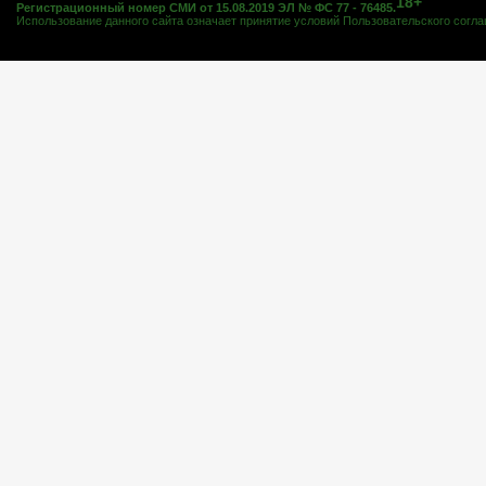
18+
Регистрационный номер СМИ от 15.08.2019 ЭЛ № ФС 77 - 76485.
Использование данного сайта означает принятие условий
Пользовательского согл