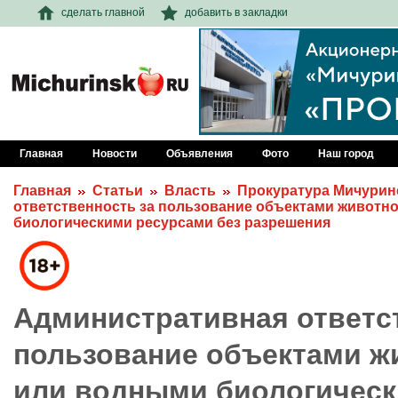
сделать главной
добавить в закладки
Главная
Новости
Объявления
Фото
Наш город
Главная
Статьи
Власть
Прокуратура Мичурин
ответственность за пользование объектами животн
биологическими ресурсами без разрешения
Административная ответс
пользование объектами ж
или водными биологичес