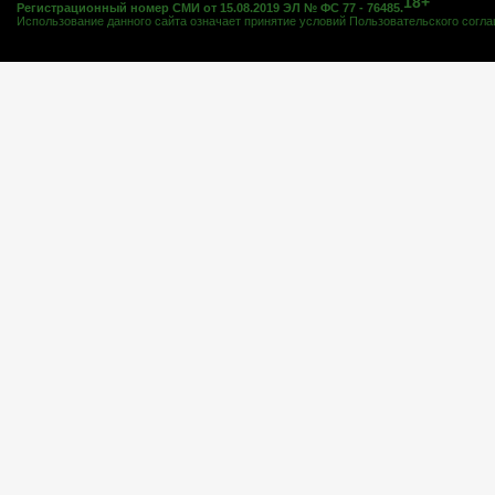
18+
Регистрационный номер СМИ от 15.08.2019 ЭЛ № ФС 77 - 76485.
Использование данного сайта означает принятие условий
Пользовательского согл