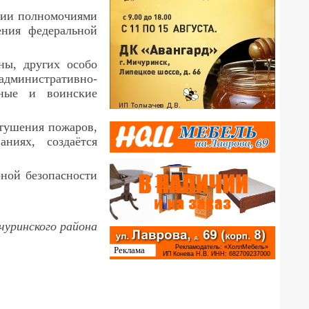
ции полномочиями
ения федеральной
ны, других особо
административно-
ьные и воинские
 тушения пожаров,
аниях, создаётся
рной безопасности
уринского района