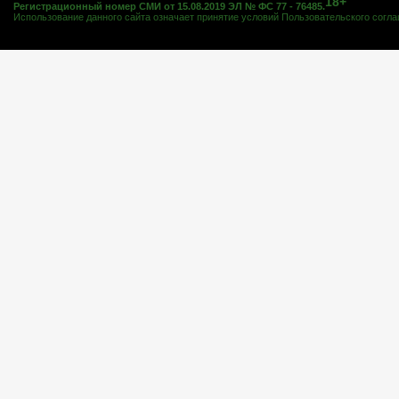
18+
Регистрационный номер СМИ от 15.08.2019 ЭЛ № ФС 77 - 76485.
Использование данного сайта означает принятие условий
Пользовательского согл