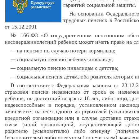
гарантий социальной защиты.
На основании Федерального
трудовых пенсиях в Российско
от 15.12.2001
166-ФЗ «О государственном пенсионном обес
№
несовершеннолетний ребенок может иметь право на с
на пенсию по случаю потери кормильца;
—
социальную пенсию ребенку-инвалиду;
—
социальную пенсию инвалидам с детства;
—
социальная пенсия детям, оба родителя которых н
—
В соответствии с Федеральным законом от 28.12.
страховая пенсия независимо от срока ее назначен
ребенок, не достигший возраста 18 лет, либо лицо, до
недееспособным в порядке, установленном законод
зачисляется на счет одного из родителей (усыновите
кредитной организации или в случае доставки страх
связи (иной организацией, осуществляющей доста
родителю (усыновителю) либо опекуну (попечит
(усыновителем) либо опекуном (попечителем) заявлен