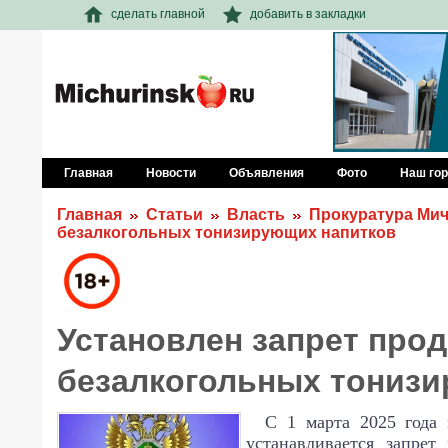
сделать главной
добавить в закладки
Главная
Новости
Объявления
Фото
Наш го
Главная
Статьи
Власть
Прокуратура Мич
безалкогольных тонизирующих напитков
Установлен запрет про
безалкогольных тониз
С 1 марта 2025 года
устанавливается запрет