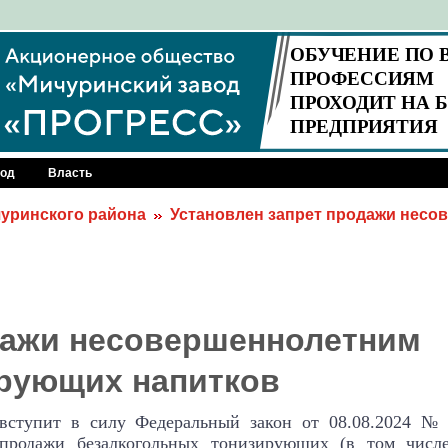
род
Власть
уринского района
Установлен запрет продажи нес
дажи несовершеннолетним
ирующих напитков
 вступит в силу Федеральный закон от 08.08.2024 №
 продажи безалкогольных тонизирующих (в том числе