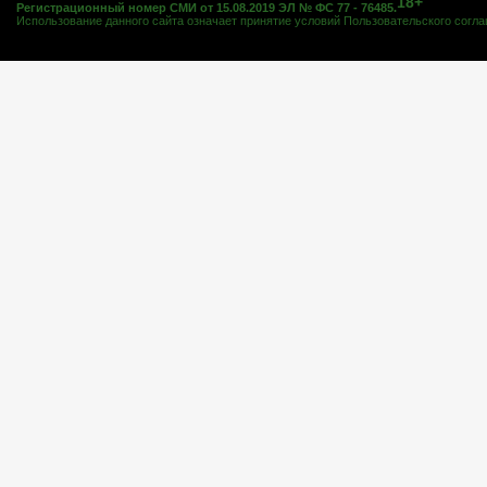
18+
Регистрационный номер СМИ от 15.08.2019 ЭЛ № ФС 77 - 76485.
Использование данного сайта означает принятие условий
Пользовательского согл