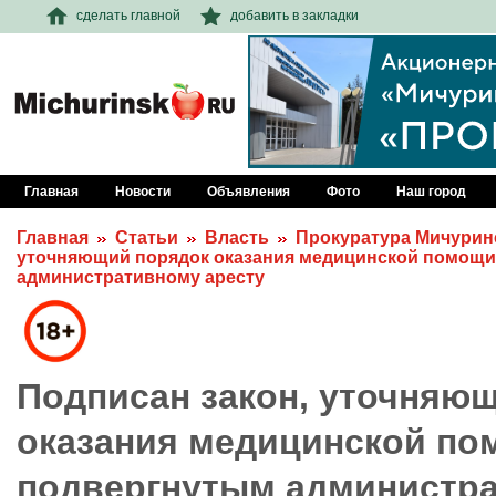
сделать главной
добавить в закладки
Главная
Новости
Объявления
Фото
Наш город
Главная
Статьи
Власть
Прокуратура Мичурин
уточняющий порядок оказания медицинской помощи
административному аресту
Подписан закон, уточняю
оказания медицинской по
подвергнутым администра