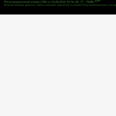
18+
Регистрационный номер СМИ от 15.08.2019 ЭЛ № ФС 77 - 76485.
Использование данного сайта означает принятие условий
Пользовательского согл