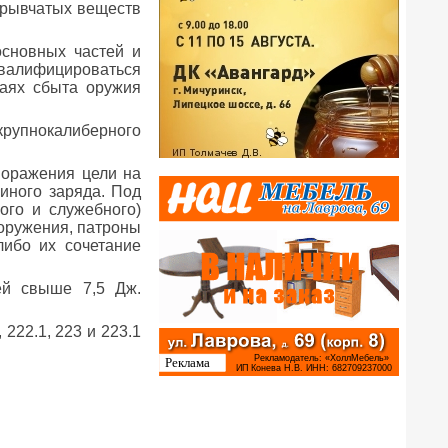
взрывчатых веществ
основных частей и
 квалифицироваться
чаях сбыта оружия
рупнокалиберного
поражения цели на
иного заряда. Под
ого и служебного)
оружения, патроны
ибо их сочетание
ей свыше 7,5 Дж.
222.1, 223 и 223.1