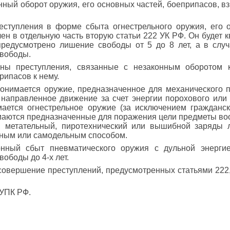
онный оборот оружия, его основных частей, боеприпасов, 
реступления в форме сбыта огнестрельного оружия, его 
ен в отдельную часть вторую статьи 222 УК РФ. Он будет
 предусмотрено лишение свободы от 5 до 8 лет, а в слу
свободы.
ны преступления, связанные с незаконным оборотом к
рипасов к нему.
понимается оружие, предназначенное для механического 
аправленное движение за счет энергии порохового или 
ется огнестрельное оружие (за исключением гражданск
имаются предназначенные для поражения цели предметы во
 метательный, пиротехнический или вышибной заряды л
нным или самодельным способом.
конный сбыт пневматического оружия с дульной энерги
ободы до 4-х лет.
овершение преступлений, предусмотренных статьями 222, 
 УПК РФ.