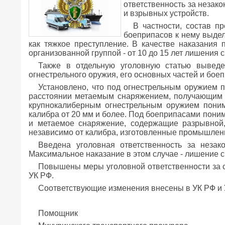
ответственность за незак
и взрывных устройств.
В частности, состав п
боеприпасов к нему выдел
как тяжкое преступление. В качестве наказания
организованной группой - от 10 до 15 лет лишения 
Также в отдельную уголовную статью выведе
огнестрельного оружия, его основных частей и боеп
Установлено, что под огнестрельным оружием 
расстоянии метаемым снаряжением, получающим н
крупнокалиберным огнестрельным оружием понима
калибра от 20 мм и более. Под боеприпасами пон
и метаемое снаряжение, содержащие разрывной,
независимо от калибра, изготовленные промышле
Введена уголовная ответственность за неза
Максимальное наказание в этом случае - лишение св
Повышены меры уголовной ответственности за с
УК РФ.
Соответствующие изменения внесены в УК РФ и
Помощник