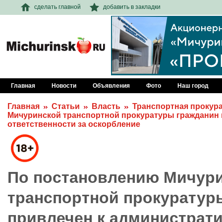
сделать главной
добавить в закладки
Главная
Новости
Объявления
Фото
Наш город
Главная
Статьи
Власть
Транспортная прокур
Мичуринской транспортной прокуратуры гражданин 
ответственности за оскорбление
По постановлению Мичур
транспортной прокуратур
привлечен к администрат