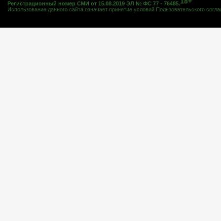
18+
Регистрационный номер СМИ от 15.08.2019 ЭЛ № ФС 77 - 76485.
Использование данного сайта означает принятие условий
Пользовательского согл