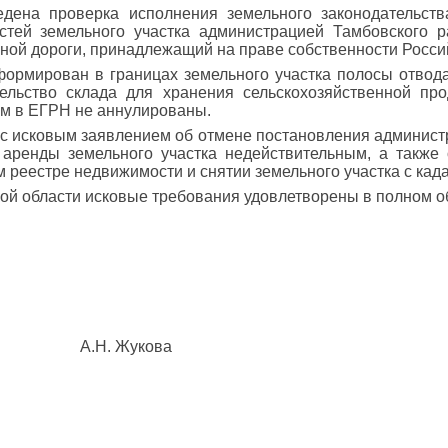
едена проверка исполнения земельного законодательств
стей земельного участка администрацией Тамбовского 
зной дороги, принадлежащий на праве собственности Росс
формирован в границах земельного участка полосы отвода
льство склада для хранения сельскохозяйственной про
нем в ЕГРН не аннулированы.
д с исковым заявлением об отмене постановления админис
 аренды земельного участка недействительным, а также
реестре недвижимости и снятии земельного участка с када
ой области исковые требования удовлетворены в полном 
Н. Жукова