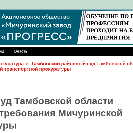
род
Власть
окуратура
Тамбовский районный суд Тамбовской об
й транспортной прокуратуры
уд Тамбовской области
 требования Мичуринской
туры