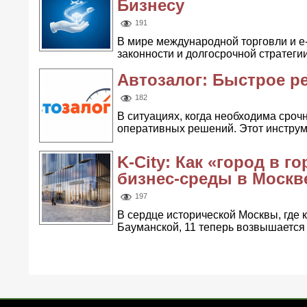
Бизнесу
191
В мире международной торговли и e
законности и долгосрочной стратегии.
Автозалог: Быстрое р
182
В ситуациях, когда необходима сроч
оперативных решений. Этот инструме
K-City: Как «город в 
бизнес-среды в Москв
197
В сердце исторической Москвы, где
Бауманской, 11 теперь возвышается K-