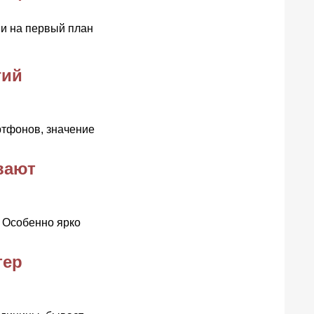
 и на первый план
гий
ртфонов, значение
вают
 Особенно ярко
тер