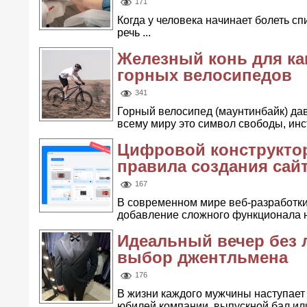
171
Когда у человека начинает болеть сп
речь ...
Железный конь для ка
горных велосипедов
341
Горный велосипед (маунтинбайк) да
всему миру это символ свободы, инст
Цифровой конструктор
правила создания сай
167
В современном мире веб-разработки 
добавление сложного функционала на
Идеальный вечер без 
выбор джентльмена
176
В жизни каждого мужчины наступает 
юбилей компании, выпускной бал или 