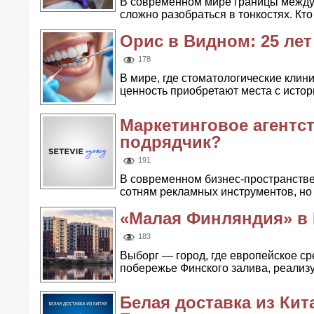
В современном мире границы между 
сложно разобраться в тонкостях. Кто т
Орис в Видном: 25 лет
178
В мире, где стоматологические клин
ценность приобретают места с истори
Маркетинговое агентст
подрядчик?
191
В современном бизнес-пространстве 
сотням рекламных инструментов, но п
«Малая Финляндия» в В
183
Выборг — город, где европейское ср
побережье Финского залива, реализуе
Белая доставка из Ки