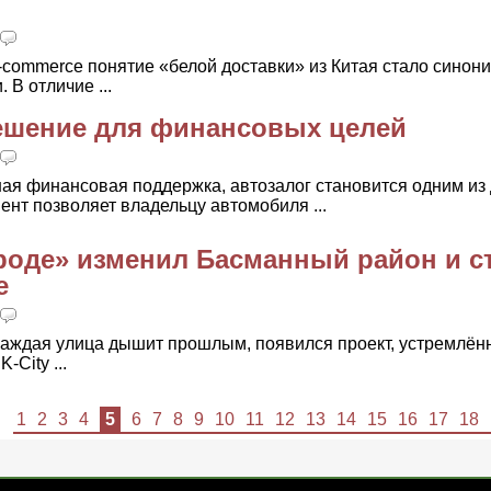
-commerce понятие «белой доставки» из Китая стало синон
 В отличие ...
ешение для финансовых целей
ная финансовая поддержка, автозалог становится одним из
нт позволяет владельцу автомобиля ...
городе» изменил Басманный район и 
е
 каждая улица дышит прошлым, появился проект, устремлён
City ...
1
2
3
4
5
6
7
8
9
10
11
12
13
14
15
16
17
18