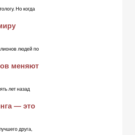
тологу. Но когда
миру
ллионов людей по
тов меняют
ять лет назад
нга — это
лучшего друга,