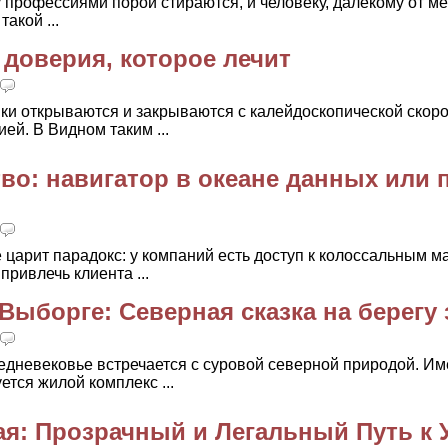
профессиями порой стираются, и человеку, далекому от м
акой ...
 доверия, которое лечит
ики открываются и закрываются с калейдоскопической скор
ей. В Видном таким ...
во: навигатор в океане данных или 
царит парадокс: у компаний есть доступ к колоссальным м
ривлечь клиента ...
ыборге: Северная сказка на берегу 
едневековье встречается с суровой северной природой. Им
тся жилой комплекс ...
тая: Прозрачный и Легальный Путь к