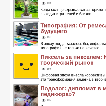
183
Когда солнце скрывается за горизон
выходит игра теней и бликов. ...
Типография: От ремес
будущего
181
В эпоху, когда, казалось бы, инфор
типографий не только не исчезло, ...
Пиксель за пикселем:
творческий рынок
189
Цифровая эпоха внесла коррективы 
эта трансформация заметна в творчес
Подолог: дипломат в 
педикюра»?
185