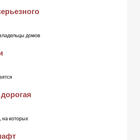
серьезного
 владельцы домов
и
вятся
 дорогая
, на которых
шафт