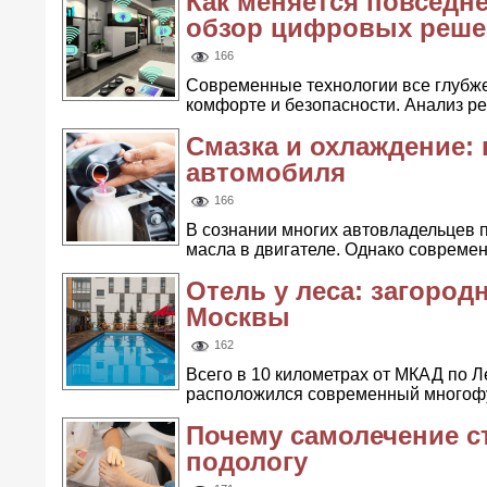
Как меняется повседн
обзор цифровых реш
166
Современные технологии все глубж
комфорте и безопасности. Анализ ре
Смазка и охлаждение:
автомобиля
166
В сознании многих автовладельцев 
масла в двигателе. Однако современ
Отель у леса: загород
Москвы
162
Всего в 10 километрах от МКАД по 
расположился современный многофун
Почему самолечение с
подологу