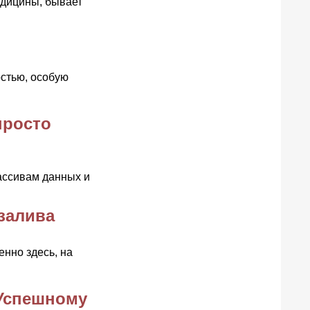
едицины, бывает
остью, особую
просто
ассивам данных и
залива
енно здесь, на
 Успешному