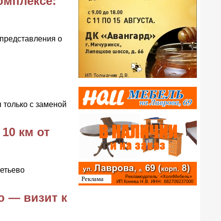
омплексе:
представления о
 только с заменой
10 км от
метьево
ю — визит к