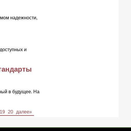
имом надежности,
 доступных и
стандарты
ный в будущее. На
19
20
далее»